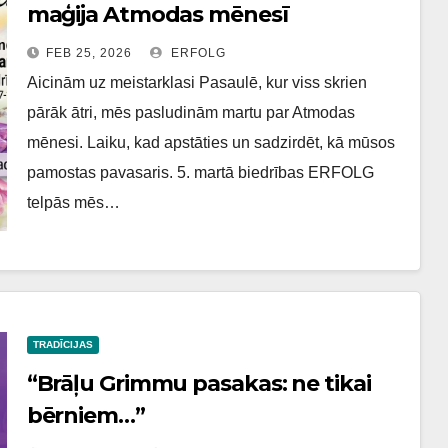
maģija Atmodas mēnesī
FEB 25, 2026
ERFOLG
Aicinām uz meistarklasi Pasaulē, kur viss skrien
pārāk ātri, mēs pasludinām martu par Atmodas
mēnesi. Laiku, kad apstāties un sadzirdēt, kā mūsos
pamostas pavasaris. 5. martā biedrības ERFOLG
telpās mēs…
TRADĪCIJAS
“Brāļu Grimmu pasakas: ne tikai
bērniem…”