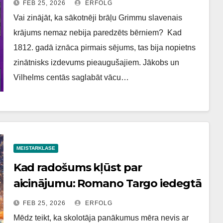
FEB 25, 2026
ERFOLG
Vai zinājāt, ka sākotnēji brāļu Grimmu slavenais
krājums nemaz nebija paredzēts bērniem? Kad
1812. gadā iznāca pirmais sējums, tas bija nopietns
zinātnisks izdevums pieaugušajiem. Jākobs un
Vilhelms centās saglabāt vācu…
MEISTARKLASE
Kad radošums kļūst par
aicinājumu: Romano Targo iedegtā
dzirksts
FEB 25, 2026
ERFOLG
Mēdz teikt, ka skolotāja panākumus mēra nevis ar