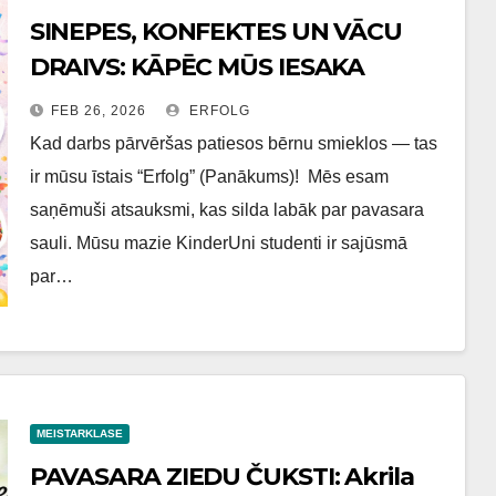
SINEPES, KONFEKTES UN VĀCU
DRAIVS: KĀPĒC MŪS IESAKA
KOLĒĢI?
FEB 26, 2026
ERFOLG
Kad darbs pārvēršas patiesos bērnu smieklos — tas
ir mūsu īstais “Erfolg” (Panākums)! Mēs esam
saņēmuši atsauksmi, kas silda labāk par pavasara
sauli. Mūsu mazie KinderUni studenti ir sajūsmā
par…
MEISTARKLASE
PAVASARA ZIEDU ČUKSTI: Akrila