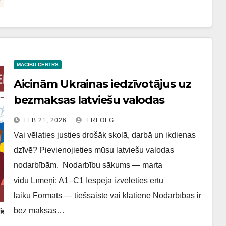
MĀCĪBU CENTRS
Aicinām Ukrainas iedzīvotājus uz
bezmaksas latviešu valodas
kursiem!
FEB 21, 2026
ERFOLG
Vai vēlaties justies drošāk skolā, darbā un ikdienas
dzīvē? Pievienojieties mūsu latviešu valodas
nodarbībām. Nodarbību sākums — marta
vidū Līmeņi: A1–C1 Iespēja izvēlēties ērtu
laiku Formāts — tiešsaistē vai klātienē Nodarbības ir
bez maksas…