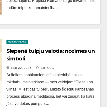
apliecinājums. Projekta Romano Targo ietvaros mēs
radām telpu, kur amatniecība…
MEISTARKLASE
Slepenā tulpju valoda: nozīmes un
simboli
FEB 22, 2026
ERFOLG
Ar lieliem panākumiem mūsu biedrībā notika
rokdarbu meistarklase — mēs veidojām “Gleznu no
vilnas: Mīlestības tulpes”. Mīksto šķiedru kārtošanas
process atgādina meditāciju, bet vai zinājāt, ka katrs
jūsu veidotais pumpurs…