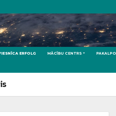
VIESNĪCA ERFOLG
MĀCĪBU CENTRS
PAKALPO
is