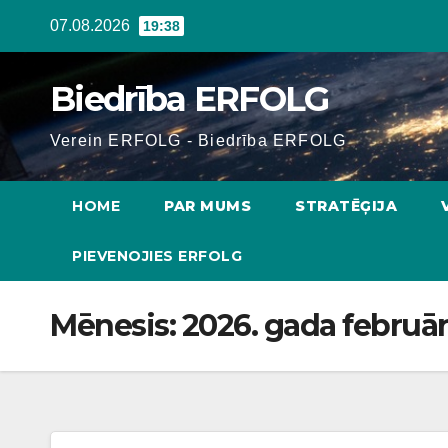
Skip
07.08.2026
19:38
to
content
Biedrība ERFOLG
Verein ERFOLG - Biedrība ERFOLG
HOME
PAR MUMS
STRATĒĢIJA
PIEVENOJIES ERFOLG
Mēnesis:
2026. gada februār