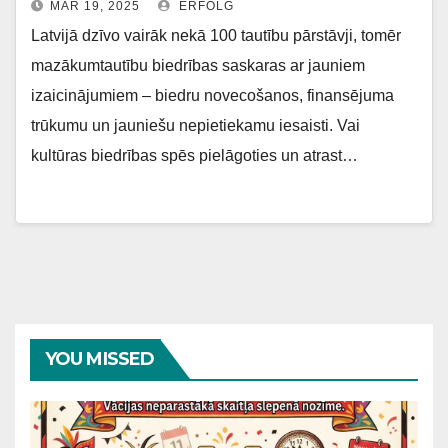
MAR 19, 2025
ERFOLG
Latvijā dzīvo vairāk nekā 100 tautību pārstāvji, tomēr
mazākumtautību biedrības saskaras ar jauniem
izaicinājumiem – biedru novecošanos, finansējuma
trūkumu un jauniešu nepietiekamu iesaisti. Vai
kultūras biedrības spēs pielāgoties un atrast…
YOU MISSED