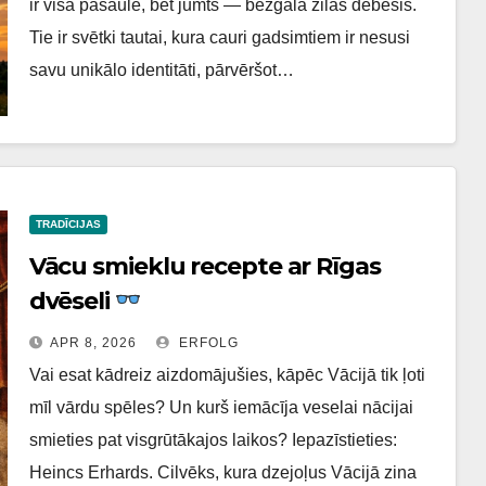
ir visa pasaule, bet jumts — bezgala zilās debesis.
Tie ir svētki tautai, kura cauri gadsimtiem ir nesusi
savu unikālo identitāti, pārvēršot…
TRADĪCIJAS
Vācu smieklu recepte ar Rīgas
dvēseli
APR 8, 2026
ERFOLG
Vai esat kādreiz aizdomājušies, kāpēc Vācijā tik ļoti
mīl vārdu spēles? Un kurš iemācīja veselai nācijai
smieties pat visgrūtākajos laikos? Iepazīstieties:
Heincs Erhards. Cilvēks, kura dzejoļus Vācijā zina