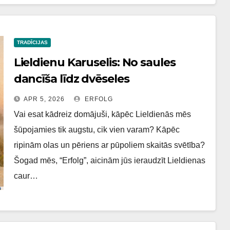
TRADĪCIJAS
Lieldienu Karuselis: No saules
dancīša līdz dvēseles
augšāmcelšanai.
APR 5, 2026
ERFOLG
Vai esat kādreiz domājuši, kāpēc Lieldienās mēs
šūpojamies tik augstu, cik vien varam? Kāpēc
ripinām olas un pēriens ar pūpoliem skaitās svētība?
Šogad mēs, “Erfolg”, aicinām jūs ieraudzīt Lieldienas
caur…