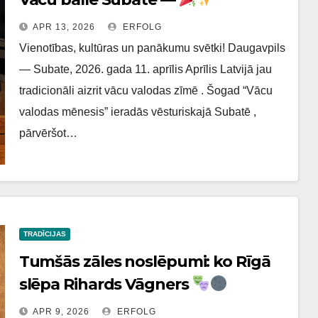
APR 13, 2026
ERFOLG
Vienotības, kultūras un panākumu svētki! Daugavpils
— Subate, 2026. gada 11. aprīlis Aprīlis Latvijā jau
tradicionāli aizrit vācu valodas zīmē . Šogad “Vācu
valodas mēnesis” ieradās vēsturiskajā Subatē ,
pārvēršot…
TRADĪCIJAS
Tumšās zāles noslēpumi: ko Rīgā
slēpa Rihards Vāgners
APR 9, 2026
ERFOLG