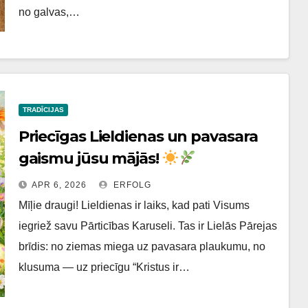
no galvas,…
TRADĪCIJAS
Priecīgas Lieldienas un pavasara
gaismu jūsu mājās!
APR 6, 2026
ERFOLG
Mīļie draugi! Lieldienas ir laiks, kad pati Visums
iegriež savu Pārticības Karuseli. Tas ir Lielās Pārejas
brīdis: no ziemas miega uz pavasara plaukumu, no
klusuma — uz priecīgu “Kristus ir…