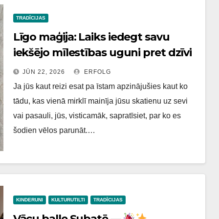
TRADĪCIJAS
Līgo maģija: Laiks iedegt savu
iekšējo mīlestības uguni pret dzīvi
JŪN 22, 2026
ERFOLG
Ja jūs kaut reizi esat pa īstam apzinājušies kaut ko
tādu, kas vienā mirklī mainīja jūsu skatienu uz sevi
vai pasauli, jūs, visticamāk, sapratīsiet, par ko es
šodien vēlos parunāt.…
KINDERUNI
KULTURUTILTI
TRADĪCIJAS
Vācu balle Subatē —