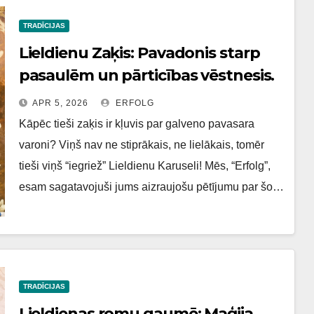
TRADĪCIJAS
Lieldienu Zaķis: Pavadonis starp
pasaulēm un pārticības vēstnesis.
APR 5, 2026
ERFOLG
Kāpēc tieši zaķis ir kļuvis par galveno pavasara
varoni? Viņš nav ne stiprākais, ne lielākais, tomēr
tieši viņš “iegriež” Lieldienu Karuseli! Mēs, “Erfolg”,
esam sagatavojuši jums aizraujošu pētījumu par šo…
TRADĪCIJAS
Lieldienas romu gaumē: Maģija,