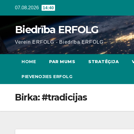
Skip
07.08.2026
14:40
to
content
Biedrība ERFOLG
Verein ERFOLG - Biedrība ERFOLG
HOME
PAR MUMS
STRATĒĢIJA
PIEVENOJIES ERFOLG
Birka:
#tradicijas