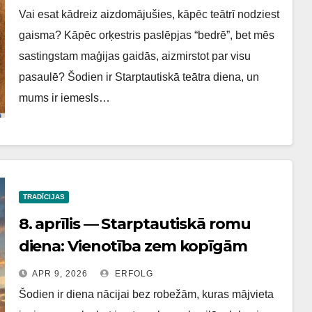
Vai esat kādreiz aizdomājušies, kāpēc teātrī nodziest
gaisma? Kāpēc orķestris paslēpjas “bedrē”, bet mēs
sastingstam maģijas gaidās, aizmirstot par visu
pasaulē? Šodien ir Starptautiskā teātra diena, un
mums ir iemesls…
TRADĪCIJAS
8. aprīlis — Starptautiskā romu
diena: Vienotība zem kopīgām
debesīm
APR 9, 2026
ERFOLG
Šodien ir diena nācijai bez robežām, kuras mājvieta