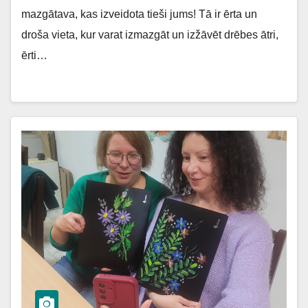
mazgātava, kas izveidota tieši jums! Tā ir ērta un
droša vieta, kur varat izmazgāt un izžāvēt drēbes ātri,
ērti…