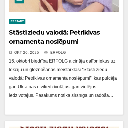
RESTART
Stāsti ziedu valodā: Petrikivas
ornamenta noslēpumi
OKT 20, 2025
ERFOLG
16. oktobrī biedrība ERFOLG aicināja dalībniekus uz
lekciju un gleznošanas meistarklasi “Stāsti ziedu
valodā: Petrikivas ornamenta noslēpumi”, kas pulcēja
gan Ukrainas civiliedzīvotājus, gan vietējos
iedzīvotājus. Pasākums notika sirsnīgā un radošā…