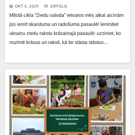
OKT 3, 2025
ERFOLG
Mīļotā cikla “Ziedu valoda” ietvaros mēs atkal aicinām
jūs ienirt skaistuma un radošuma pasaulē! Ienirstiet
ukraiņu ziedu rakstu krāsainajā pasaulē: uzziniet, ko
nozīmē krāsas un raksti, kā tie stāsta stāstus…