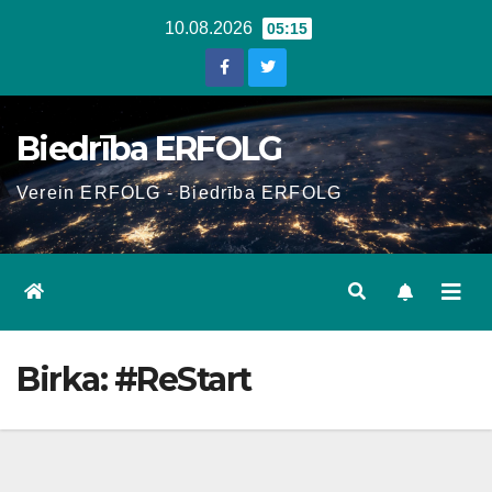
Skip
10.08.2026
05:15
to
content
Biedrība ERFOLG
Verein ERFOLG - Biedrība ERFOLG
Birka:
#ReStart