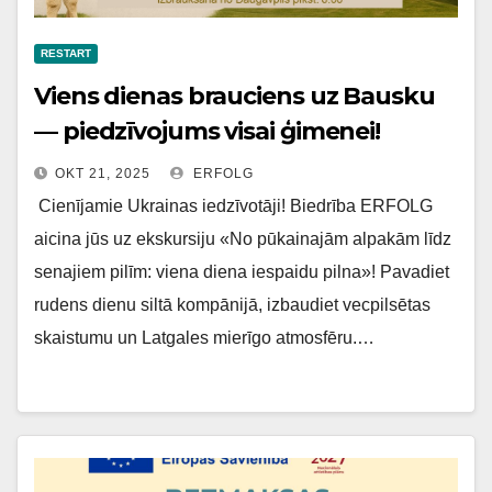
RESTART
Viens dienas brauciens uz Bausku
— piedzīvojums visai ģimenei!
OKT 21, 2025
ERFOLG
Cienījamie Ukrainas iedzīvotāji! Biedrība ERFOLG
aicina jūs uz ekskursiju «No pūkainajām alpakām līdz
senajiem pilīm: viena diena iespaidu pilna»! Pavadiet
rudens dienu siltā kompānijā, izbaudiet vecpilsētas
skaistumu un Latgales mierīgo atmosfēru.…