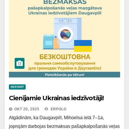
RESTART
Cienījamie Ukrainas iedzīvotāji!
OKT 20, 2025
ERFOLG
Atgādinām, ka Daugavpilī, Mihoelsa ielā 7–1a,
joprojām darbojas bezmaksas pašapkalpošanās veļas