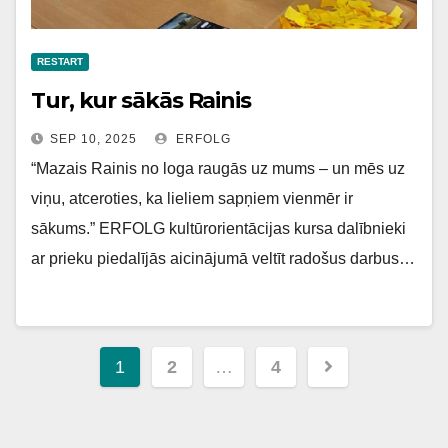
RESTART
Tur, kur sākās Rainis
SEP 10, 2025
ERFOLG
“Mazais Rainis no loga raugās uz mums – un mēs uz
viņu, atceroties, ka lieliem sapņiem vienmēr ir
sākums.” ERFOLG kultūrorientācijas kursa dalībnieki
ar prieku piedalījās aicinājumā veltīt radošus darbus…
Ziņu
1
2
…
4
navigācija