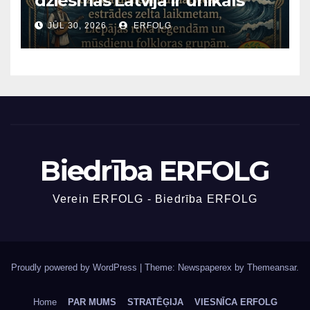
dziesmas Latvijā ir unikāls
fenomens?
JŪL 30, 2026
ERFOLG
Biedrība ERFOLG
Verein ERFOLG - Biedrība ERFOLG
Proudly powered by WordPress
|
Theme: Newspaperex by
Themeansar
.
Home
PAR MUMS
STRATĒĢIJA
VIESNĪCA ERFOLG