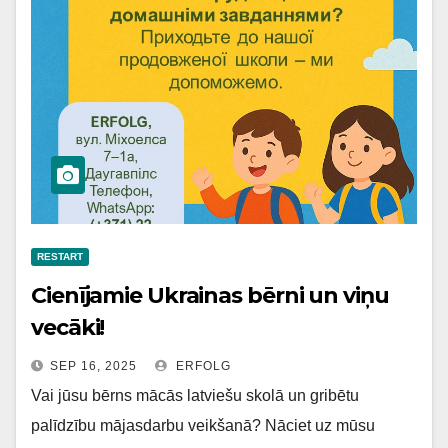
RESTART
Cienījamie Ukrainas bērni un viņu
vecāki!
SEP 16, 2025
ERFOLG
Vai jūsu bērns mācās latviešu skolā un gribētu
palīdzību mājasdarbu veikšanā? Nāciet uz mūsu