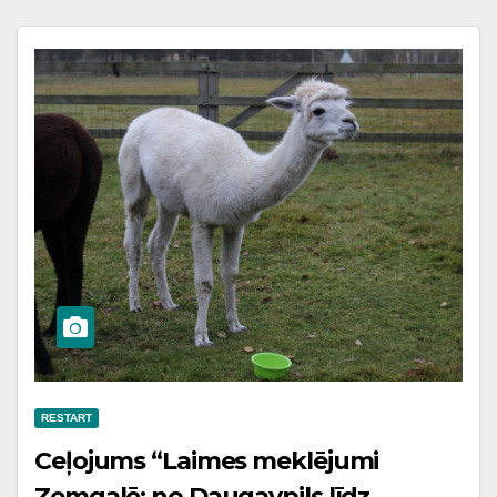
RESTART
Ceļojums “Laimes meklējumi
Zemgalē: no Daugavpils līdz