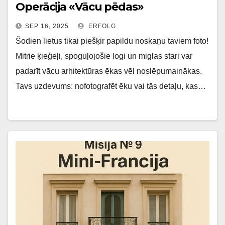
Operācija «Vācu pēdas»
SEP 16, 2025
ERFOLG
Šodien lietus tikai piešķir papildu noskaņu taviem foto!
Mitrie ķieģeļi, spoguļojošie logi un miglas stari var
padarīt vācu arhitektūras ēkas vēl noslēpumainākas.
Tavs uzdevums: nofotografēt ēku vai tās detaļu, kas…