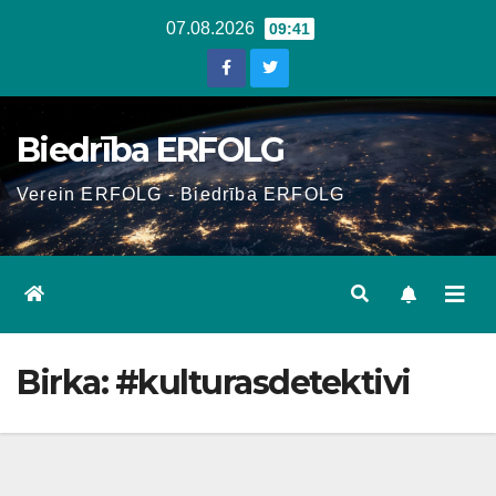
Skip
07.08.2026
09:41
to
content
Biedrība ERFOLG
Verein ERFOLG - Biedrība ERFOLG
Birka:
#kulturasdetektivi