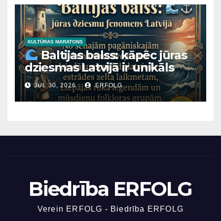
Mārtiņa Lutera baznīcai
Daugavpilī un Latvijas
Nacionālā mākslas muzeja
ēkai Rīgā ir viens un tas pats
KULTŪRAS MARATONS
Baltijas balss: kāpēc jūras
“arhitektoniskais tēvs”?
dziesmas Latvijā ir unikāls
fenomens?
JŪL 30, 2026
ERFOLG
Biedrība ERFOLG
Verein ERFOLG - Biedrība ERFOLG