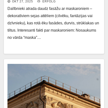
OKT 27, 2025
ERFOLG
Dalībnieki atrada daudz fasāžu ar maskaroniem –
dekoratīviem sejas attēliem (cilvēku, fantāzijas vai
dzīvnieku), kas rotā ēku fasādes, durvis, strūklakas un
tiltus. Interesanti fakti par maskaroniem: Nosaukums
no vārda “maska”…