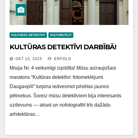
KULTURAS DETEKTIVI
KULTURUTILTI
KULTŪRAS DETEKTĪVI DARBĪBĀ!
OKT 15, 2025
ERFOLG
Misija Nr. 4 veiksmīgi izpildīta! Mūsu aizraujošais
maratons “Kultūras detektīvi: fotomeklējumi
Daugavpilī” turpina iedvesmot pilsētas jaunos
pētniekus. Šoreiz mūsu detektīviem bija interesants
uzdevums — atrast un nofotografēt trīs dažādu
arhitektūras…