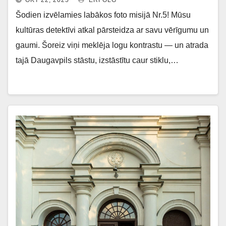
OKT 22, 2025
ERFOLG
Šodien izvēlamies labākos foto misijā Nr.5! Mūsu
kultūras detektīvi atkal pārsteidza ar savu vērīgumu un
gaumi. Šoreiz viņi meklēja logu kontrastu — un atrada
tajā Daugavpils stāstu, izstāstītu caur stiklu,…