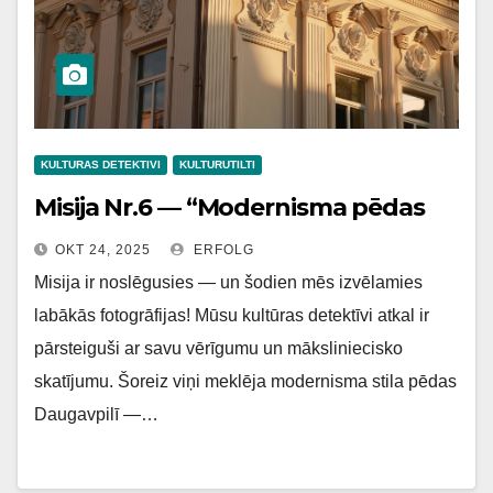
KULTURAS DETEKTIVI
KULTURUTILTI
Misija Nr.6 — “Modernisma pēdas
OKT 24, 2025
ERFOLG
Misija ir noslēgusies — un šodien mēs izvēlamies
labākās fotogrāfijas! Mūsu kultūras detektīvi atkal ir
pārsteiguši ar savu vērīgumu un māksliniecisko
skatījumu. Šoreiz viņi meklēja modernisma stila pēdas
Daugavpilī —…