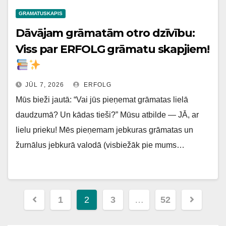
GRAMATUSKAPIS
Dāvājam grāmatām otro dzīvību:
Viss par ERFOLG grāmatu skapjiem!
JŪL 7, 2026
ERFOLG
Mūs bieži jautā: “Vai jūs pieņemat grāmatas lielā
daudzumā? Un kādas tieši?” Mūsu atbilde — JĀ, ar
lielu prieku! Mēs pieņemam jebkuras grāmatas un
žurnālus jebkurā valodā (visbiežāk pie mums…
Ziņu
1
2
3
…
52
navigācija