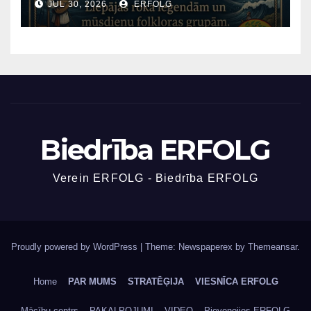
JŪL 30, 2026
ERFOLG
Biedrība ERFOLG
Verein ERFOLG - Biedrība ERFOLG
Proudly powered by WordPress
|
Theme: Newspaperex by
Themeansar
.
Home
PAR MUMS
STRATĒĢIJA
VIESNĪCA ERFOLG
Mācību centrs
PAKALPOJUMI
VIDEO
Pievenojies ERFOLG