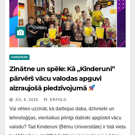
KINDERUNI
Zinātne un spēle: Kā „Kinderuni”
pārvērš vācu valodas apguvi
aizraujošā piedzīvojumā
JŪL 8, 2026
ERFOLG
Vai vēlies uzzināt, kā darbojas daba, dzīvnieki un
tehnoloģijas, vienlaikus pilnīgi dabiski apgūstot vācu
valodu? Tad Kinderuni (Bērnu Universitāte) ir īstā vieta