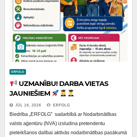
ERFOLG
UZMANĪBU! DARBA VIETAS
JAUNIEŠIEM
JŪL 16, 2026
ERFOLG
Biedrība „ERFOLG” sadarbībā ar Nodarbinātības
valsts aģentūru (NVA) izsludina pretendentu
pieteikšanos dalībai aktīvās nodarbinātības pasākumā