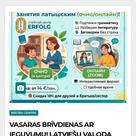
tēvs”?
MĀCĪBU CENTRS
VASARAS BRĪVDIENAS AR
IEGUVUMU! LATVIEŠU VALODA