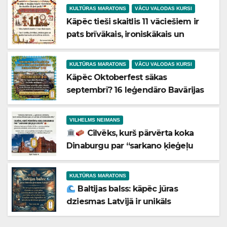
KULTŪRAS MARATONS
VĀCU VALODAS KURSI
Kāpēc tieši skaitlis 11 vāciešiem ir
pats brīvākais, ironiskākais un
mīlētākais skaitlis kultūrā?
KULTŪRAS MARATONS
VĀCU VALODAS KURSI
Kāpēc Oktoberfest sākas
septembrī? 16 leģendāro Bavārijas
svētku noslēpumi
VILHELMS NEIMANS
Cilvēks, kurš pārvērta koka
Dinaburgu par “sarkano ķieģeļu
Eiropu”
Vai zinājāt, ka leģendārajai Kalkūnes
KULTŪRAS MARATONS
pilij, majestātiskajai Mārtiņa Lutera
Baltijas balss: kāpēc jūras
baznīcai Daugavpilī un Latvijas
dziesmas Latvijā ir unikāls
Nacionālā mākslas muzeja ēkai Rīgā
fenomens?
ir viens un tas pats “arhitektoniskais