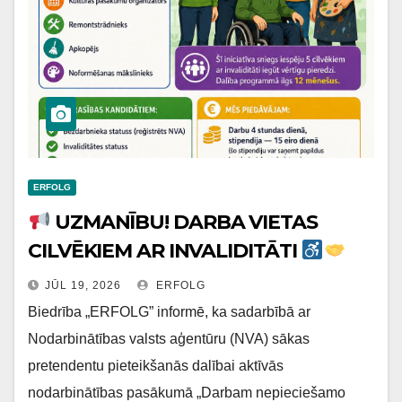
ERFOLG
UZMANĪBU! DARBA VIETAS
CILVĒKIEM AR INVALIDITĀTI
JŪL 19, 2026
ERFOLG
Biedrība „ERFOLG” informē, ka sadarbībā ar
Nodarbinātības valsts aģentūru (NVA) sākas
pretendentu pieteikšanās dalībai aktīvās
nodarbinātības pasākumā „Darbam nepieciešamo