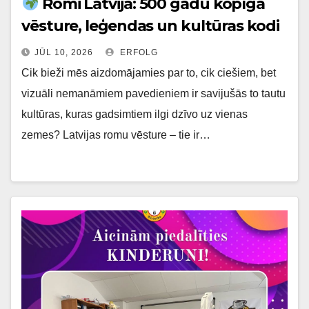
Romi Latvijā: 500 gadu kopīga
vēsture, leģendas un kultūras kodi
JŪL 10, 2026
ERFOLG
Cik bieži mēs aizdomājamies par to, cik ciešiem, bet
vizuāli nemanāmiem pavedieniem ir savijušās to tautu
kultūras, kuras gadsimtiem ilgi dzīvo uz vienas
zemes? Latvijas romu vēsture – tie ir…