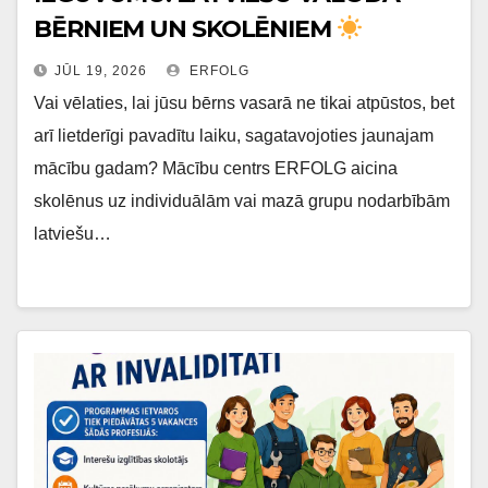
BĒRNIEM UN SKOLĒNIEM
JŪL 19, 2026
ERFOLG
Vai vēlaties, lai jūsu bērns vasarā ne tikai atpūstos, bet
arī lietderīgi pavadītu laiku, sagatavojoties jaunajam
mācību gadam? Mācību centrs ERFOLG aicina
skolēnus uz individuālām vai mazā grupu nodarbībām
latviešu…