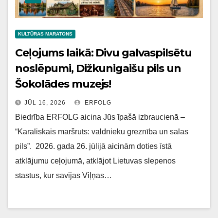
KULTŪRAS MARATONS
Ceļojums laikā: Divu galvaspilsētu
noslēpumi, Dižkunigaišu pils un
Šokolādes muzejs!
JŪL 16, 2026
ERFOLG
Biedrība ERFOLG aicina Jūs īpašā izbraucienā –
“Karaliskais maršruts: valdnieku greznība un salas
pils”. 2026. gada 26. jūlijā aicinām doties īstā
atklājumu ceļojumā, atklājot Lietuvas slepenos
stāstus, kur savijas Viļņas…