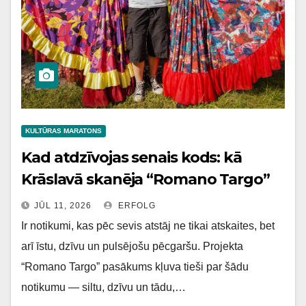
KULTŪRAS MARATONS
Kad atdzīvojas senais kods: kā
Krāslavā skanēja “Romano Targo”
JŪL 11, 2026
ERFOLG
Ir notikumi, kas pēc sevis atstāj ne tikai atskaites, bet
arī īstu, dzīvu un pulsējošu pēcgaršu. Projekta
“Romano Targo” pasākums kļuva tieši par šādu
notikumu — siltu, dzīvu un tādu,…