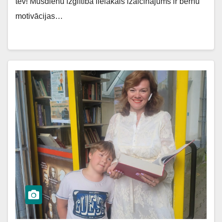
tev! Mūsdienu izglītībā lielākais izaicinājums ir bērnu
motivācijas…