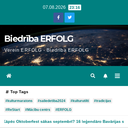
Skip
07.08.2026
23:16
to
content
Biedrība ERFOLG
Verein ERFOLG - Biedrība ERFOLG
Top Tags
#kulturmaratons
#saliedetiba2024
#kulturutilti
#tradicijas
#ReStart
#Mācību centrs
#ERFOLG
t sākas septembrī? 16 leģendāro Bavārijas svētku noslēpumi