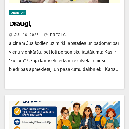
GEAR_UP
Draugi,
JŪL 16, 2026
ERFOLG
aicinām Jūs šodien uz mirkli apstāties un padomāt par
vienu vienkāršu, bet ļoti personisku jautājumu: Kas ir
“kultūra”? Šajā karuselī redzamie cilvēki ir mūsu
biedrības apmeklētāji un pasākumu dalībnieki. Katrs…