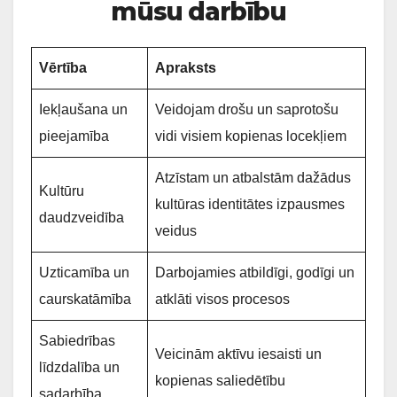
mūsu darbību
Vērtība
Apraksts
Iekļaušana un
Veidojam drošu un saprotošu
pieejamība
vidi visiem kopienas locekļiem
Atzīstam un atbalstām dažādus
Kultūru
kultūras identitātes izpausmes
daudzveidība
veidus
Uzticamība un
Darbojamies atbildīgi, godīgi un
caurskatāmība
atklāti visos procesos
Sabiedrības
Veicinām aktīvu iesaisti un
līdzdalība un
kopienas saliedētību
sadarbība