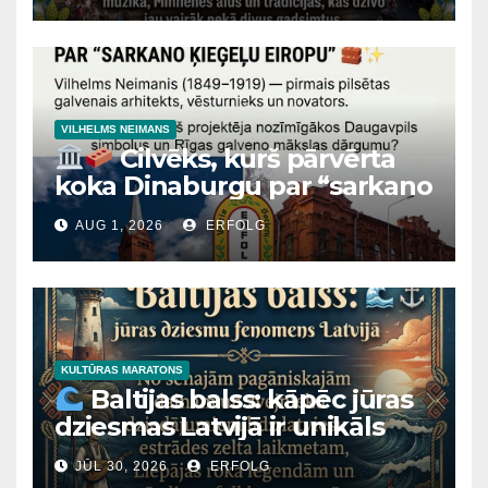
VILHELMS NEIMANS
Cilvēks, kurš pārvērta
koka Dinaburgu par “sarkano
ķieģeļu Eiropu”
AUG 1, 2026
ERFOLG
Vai zinājāt, ka leģendārajai
Kalkūnes pilij, majestātiskajai
Mārtiņa Lutera baznīcai
Daugavpilī un Latvijas
Nacionālā mākslas muzeja
ēkai Rīgā ir viens un tas pats
KULTŪRAS MARATONS
Baltijas balss: kāpēc jūras
“arhitektoniskais tēvs”?
dziesmas Latvijā ir unikāls
fenomens?
JŪL 30, 2026
ERFOLG