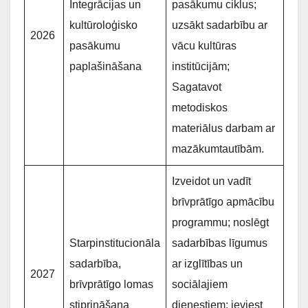
Integrācijas un
pasākumu ciklus;
kultūroloģisko
uzsākt sadarbību ar
2026
pasākumu
vācu kultūras
paplašināšana
institūcijām;
Sagatavot
metodiskos
materiālus darbam ar
mazākumtautībām.
Izveidot un vadīt
brīvprātīgo apmācību
programmu; noslēgt
Starpinstitucionāla
sadarbības līgumus
sadarbība,
ar izglītības un
2027
brīvprātīgo lomas
sociālajiem
stiprināšana
dienestiem; ieviest