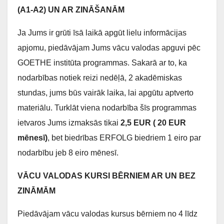
(A1-A2) UN AR ZINĀŠANĀM
Ja Jums ir grūti īsā laikā apgūt lielu informācijas
apjomu, piedāvājam Jums vācu valodas apguvi pēc
GOETHE institūta programmas. Sakarā ar to, ka
nodarbības notiek reizi nedēļā, 2 akadēmiskas
stundas, jums būs vairāk laika, lai apgūtu aptverto
materiālu. Turklāt viena nodarbība šīs programmas
ietvaros Jums izmaksās tikai
2,5 EUR ( 20 EUR
mēnesī)
, bet biedrības ERFOLG biedriem 1 eiro par
nodarbību jeb 8 eiro mēnesī.
VĀCU VALODAS KURSI BĒRNIEM AR UN BEZ
ZINĀMĀM
Piedāvājam vācu valodas kursus bērniem no 4 līdz