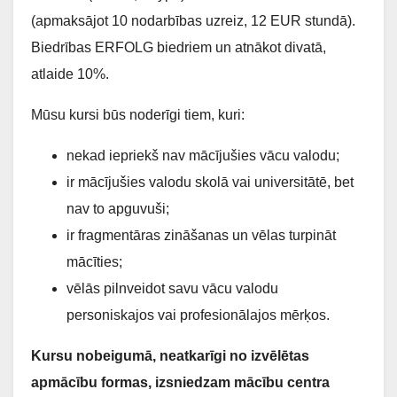
(apmaksājot 10 nodarbības uzreiz, 12 EUR stundā).
Biedrības ERFOLG biedriem un atnākot divatā,
atlaide 10%.
Mūsu kursi būs noderīgi tiem, kuri:
nekad iepriekš nav mācījušies vācu valodu;
ir mācījušies valodu skolā vai universitātē, bet
nav to apguvuši;
ir fragmentāras zināšanas un vēlas turpināt
mācīties;
vēlās pilnveidot savu vācu valodu
personiskajos vai profesionālajos mērķos.
Kursu nobeigumā, neatkarīgi no izvēlētas
apmācību formas, izsniedzam mācību centra