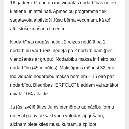
16 gadiem. Grupu un individuālās nodarbības notiek
klātienē un attālināti. Apmācību programma tiek
sagatavota atbilstoši Jūsu bērna vecumam, kā arī
atbilstoši zināšanu līmenim.
Nodarbības grupās notiek 2 reizes nedēļā pa 1
nodarbību vai 1 reizi nedēļā pa 2 nodarbībām (pēc
vienošanās ar grupu). Nodarbību maksa ir 4 eiro par
nodarbību (45 minūtes). Maksājums mēnesī 32 eiro.
Individuālo nodarbību maksa bērniem – 15 eiro par
nodarbību. Biedrības “ERFOLG” biedriem vai atnākot
divatā 10% atlaide.
Ja jūs izvēlējāties Jums piemēroto apmācību formu
un esat gatavi uzsākt vācu valodas apgūšanu,
aicinām pieteikties mūsu kursam, aizpildot