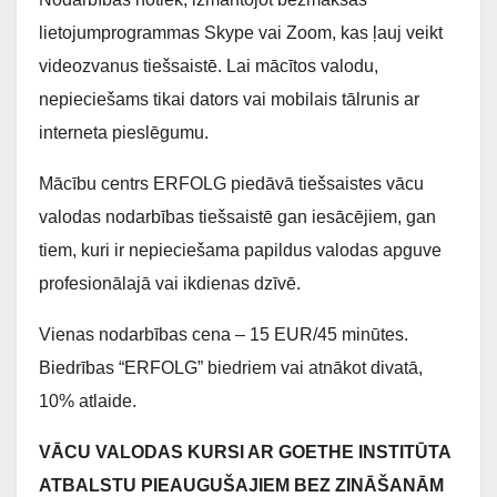
lietojumprogrammas Skype vai Zoom, kas ļauj veikt
videozvanus tiešsaistē. Lai mācītos valodu,
nepieciešams tikai dators vai mobilais tālrunis ar
interneta pieslēgumu.
Mācību centrs ERFOLG piedāvā tiešsaistes vācu
valodas nodarbības tiešsaistē gan iesācējiem, gan
tiem, kuri ir nepieciešama papildus valodas apguve
profesionālajā vai ikdienas dzīvē.
Vienas nodarbības cena – 15 EUR/45 minūtes.
Biedrības “ERFOLG” biedriem vai atnākot divatā,
10% atlaide.
VĀCU VALODAS KURSI AR GOETHE INSTITŪTA
ATBALSTU PIEAUGUŠAJIEM BEZ ZINĀŠANĀM