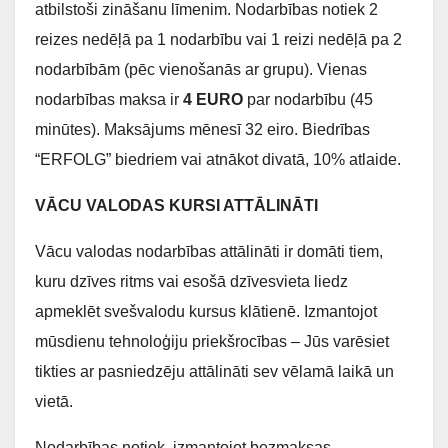
atbilstoši zināšanu līmenim. Nodarbības notiek 2
reizes nedēļā pa 1 nodarbību vai 1 reizi nedēļā pa 2
nodarbībām (pēc vienošanās ar grupu). Vienas
nodarbības maksa ir
4 EURO
par nodarbību (45
minūtes). Maksājums mēnesī 32 eiro. Biedrības
“ERFOLG” biedriem vai atnākot divatā, 10% atlaide.
VĀCU VALODAS KURSI ATTĀLINĀTI
Vācu valodas nodarbības attālināti ir domāti tiem,
kuru dzīves ritms vai esošā dzīvesvieta liedz
apmeklēt svešvalodu kursus klātienē. Izmantojot
mūsdienu tehnoloģiju priekšrocības – Jūs varēsiet
tikties ar pasniedzēju attālināti sev vēlamā laikā un
vietā.
Nodarbības notiek, izmantojot bezmaksas