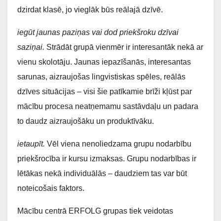
dzirdat klasē, jo vieglāk būs reālajā dzīvē.
iegūt jaunas paziņas vai dod priekšroku dzīvai
saziņai.
Strādāt grupā vienmēr ir interesantāk nekā ar
vienu skolotāju. Jaunas iepazīšanās, interesantas
sarunas, aizraujošas lingvistiskas spēles, reālās
dzīves situācijas – visi šie patīkamie brīži kļūst par
mācību procesa neatņemamu sastāvdaļu un padara
to daudz aizraujošāku un produktīvāku.
ietaupīt.
Vēl viena nenoliedzama grupu nodarbību
priekšrocība ir kursu izmaksas. Grupu nodarbības ir
lētākas nekā individuālās – daudziem tas var būt
noteicošais faktors.
Mācību centrā ERFOLG grupas tiek veidotas