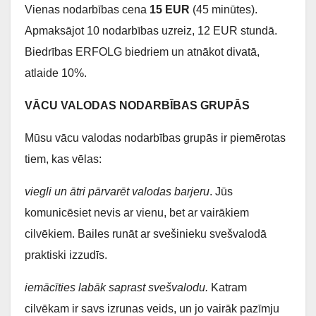
Vienas nodarbības cena
15 EUR
(45 minūtes).
Apmaksājot 10 nodarbības uzreiz, 12 EUR stundā.
Biedrības ERFOLG biedriem un atnākot divatā,
atlaide 10%.
VĀCU VALODAS NODARBĪBAS GRUPĀS
Mūsu vācu valodas nodarbības grupās ir piemērotas
tiem, kas vēlas:
viegli un ātri pārvarēt valodas barjeru
. Jūs
komunicēsiet nevis ar vienu, bet ar vairākiem
cilvēkiem. Bailes runāt ar svešinieku svešvalodā
praktiski izzudīs.
iemācīties labāk saprast svešvalodu.
Katram
cilvēkam ir savs izrunas veids, un jo vairāk pazīmju