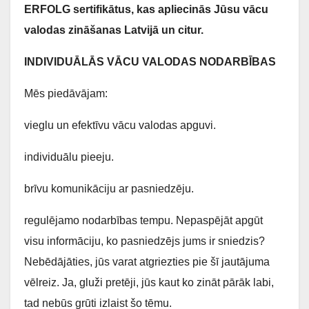
ERFOLG sertifikātus, kas apliecinās Jūsu vācu
valodas zināšanas Latvijā un citur.
INDIVIDUĀLĀS VĀCU VALODAS NODARBĪBAS
Mēs piedāvājam:
vieglu un efektīvu vācu valodas apguvi.
individuālu pieeju.
brīvu komunikāciju ar pasniedzēju.
regulējamo nodarbības tempu. Nepaspējāt apgūt
visu informāciju, ko pasniedzējs jums ir sniedzis?
Nebēdājāties, jūs varat atgriezties pie šī jautājuma
vēlreiz. Ja, gluži pretēji, jūs kaut ko zināt pārāk labi,
tad nebūs grūti izlaist šo tēmu.