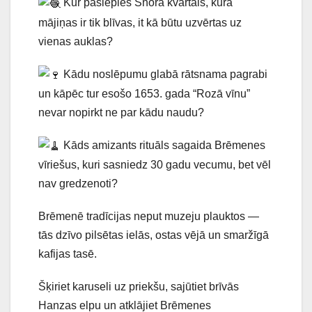
Kur paslēpies Šnora kvartāls, kurā
mājiņas ir tik blīvas, it kā būtu uzvērtas uz
vienas auklas?
Kādu noslēpumu glabā rātsnama pagrabi
un kāpēc tur esošo 1653. gada “Rozā vīnu”
nevar nopirkt ne par kādu naudu?
Kāds amizants rituāls sagaida Brēmenes
vīriešus, kuri sasniedz 30 gadu vecumu, bet vēl
nav gredzenoti?
Brēmenē tradīcijas neput muzeju plauktos —
tās dzīvo pilsētas ielās, ostas vējā un smaržīgā
kafijas tasē.
Šķiriet karuseli uz priekšu, sajūtiet brīvās
Hanzas elpu un atklājiet Brēmenes