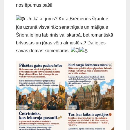
noslēpumus paši!
Un kā ar jums? Kura Brēmenes šķautne
jūs uzrunā visvairāk: senatnīgais un mājīgais
Šnora ieliņu labirints vai skarbā, bet romantiskā
brīvostas un jūras vēju atmosfēra? Dalieties
savās domās komentāros!