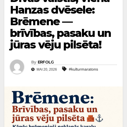
Hanzas dvēsele:
Brēmene —
brīvības, pasaku un
jūras vēju pilsēta!
By
ERFOLG
#kulturmaratons
MAI 20, 2026