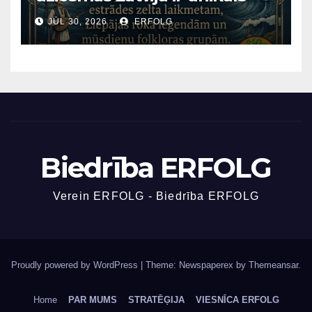
fenomens?
JŪL 30, 2026
ERFOLG
Biedrība ERFOLG
Verein ERFOLG - Biedrība ERFOLG
Proudly powered by WordPress
|
Theme: Newspaperex by
Themeansar
.
Home
PAR MUMS
STRATĒĢIJA
VIESNĪCA ERFOLG