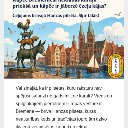
Vai zinājāt, ka ir pilsētas, kuru raksturu nav
spējuši salauzt ne gadsimti, ne karaļi? Viens no
spilgtākajiem piemēriem Eiropas vēsturē ir
Brēmene — brīvā Hanzas pilsēta, kuras
neatkarības kods un tradīcijas joprojām dzīvo
ikvienā vecpilsētas ķieģelī un ieliņā.