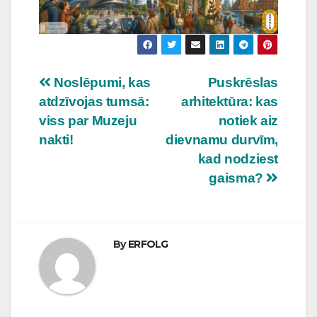
Ziņu
Noslēpumi, kas
Puskrēslas
atdzīvojas tumsā:
arhitektūra: kas
izvēlne
viss par Muzeju
notiek aiz
nakti!
dievnamu durvīm,
kad nodziest
gaisma?
By
ERFOLG