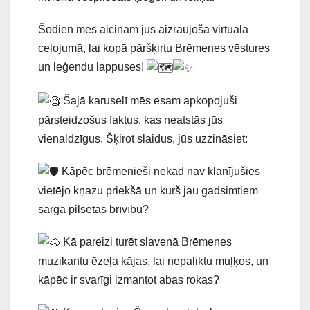
Šodien mēs aicinām jūs aizraujošā virtuālā
ceļojumā, lai kopā pāršķirtu Brēmenes vēstures
un leģendu lappuses!
Šajā karuselī mēs esam apkopojuši
pārsteidzošus faktus, kas neatstās jūs
vienaldzīgus. Šķirot slaidus, jūs uzzināsiet:
Kāpēc brēmenieši nekad nav klanījušies
vietējo kņazu priekšā un kurš jau gadsimtiem
sargā pilsētas brīvību?
Kā pareizi turēt slavenā Brēmenes
muzikantu ēzeļa kājas, lai nepaliktu muļķos, un
kāpēc ir svarīgi izmantot abas rokas?