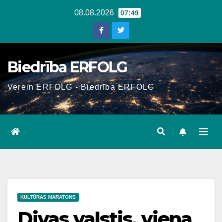
Skip
08.08.2026
07:49
to
content
Biedrība ERFOLG
Verein ERFOLG - Biedrība ERFOLG
KULTŪRAS MARATONS
Divas valstis, viena