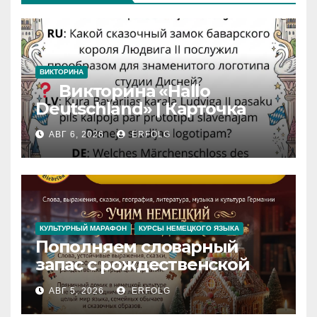
ВИКТОРИНА
Викторина «Hallo
Deutschland» | Карточка
№46
АВГ 6, 2026
ERFOLG
Замок вдохновения
/
Iedvesmas pils / Schloss der
Inspiration
КУЛЬТУРНЫЙ МАРАФОН
КУРСЫ НЕМЕЦКОГО ЯЗЫКА
Пополняем словарный
запас с рождественской
сказкой! Учим немецкий
АВГ 5, 2026
ERFOLG
вместе с Lebkuchenhaus