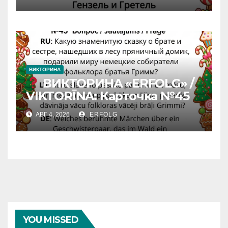
вчерашней викторины!
ВИКТОРИНА
ВИКТОРИНА «ERFOLG» /
VIKTORĪNA: Карточка №45
АВГ 4, 2026
ERFOLG
YOU MISSED