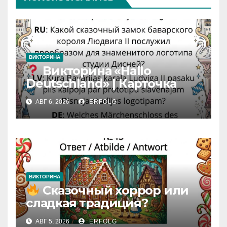
ВИКТОРИНА
Викторина «Hallo
Deutschland» | Карточка
№46
АВГ 6, 2026
ERFOLG
Замок вдохновения
/
Iedvesmas pils / Schloss der
Inspiration
ВИКТОРИНА
Сказочный хоррор или
сладкая традиция?
Открываем секреты
АВГ 5, 2026
ERFOLG