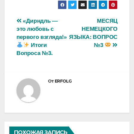
Навигация
«Дирндль —
МЕСЯЦ
это любовь с
НЕМЕЦКОГО
по
первого взгляда!»
ЯЗЫКА: ВОПРОС
записям
Итоги
№3
Вопроса №3.
От
ERFOLG
ПОХОЖАЯ ЗАПИСЬ