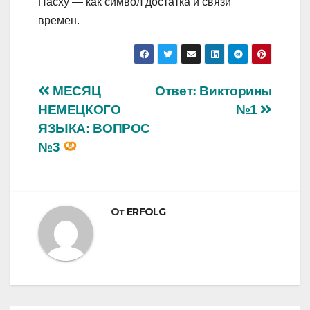
Пасху — как символ достатка и связи
времен.
Навигация
МЕСЯЦ
Ответ: Викторины
НЕМЕЦКОГО
№1
по
ЯЗЫКА: ВОПРОС
записям
№3
От
ERFOLG