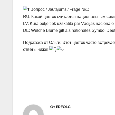
Вопрос / Jautājums / Frage №1:
RU: Какой цветок считается национальным сим
LV: Kura puķe tiek uzskatīta par Vācijas nacionālo
DE: Welche Blume gilt als nationales Symbol Deut
Подсказка от Ольги: Этот цветок часто встреча
ответы ниже!
Навигация
по
записям
От
ERFOLG