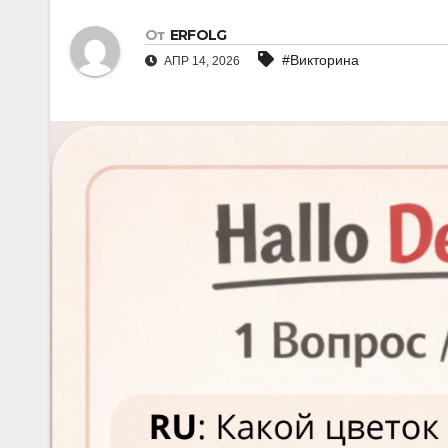
От
ERFOLG
#Викторина
АПР 14, 2026