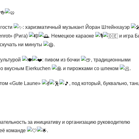
 гости
: харизматичный музыкант Йоран Штейнхауэр
nrot» (Рига)
. Немецкое караоке
и игра Б
скучать ни минуты
.
культурой
: пивом из бочки
, традиционными
но вкусным Eierkuchen
и пирожками со шпеком
.
том «Gute Laune»
, под который, буквально, та
тельность за инициативу и организацию руководителю
 её команде
.