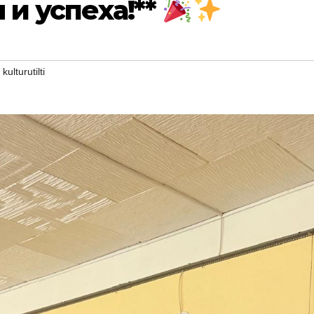
 и успеха!**
,
kulturutilti