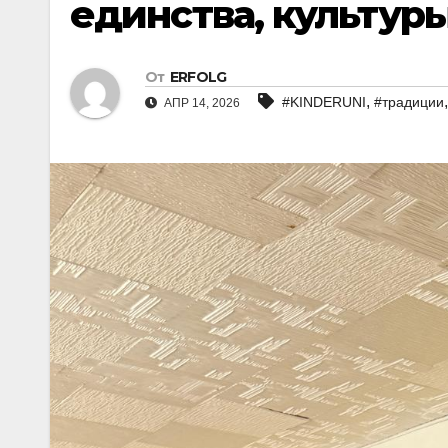
единства, культуры
От
ERFOLG
,
#KINDERUNI
#традиции
АПР 14, 2026