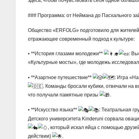
здесь, чтобы почувствовать себя одной больш
### Программа: от Неймана до Пасхального з
Общество «ERFOLG» подготовило для жителей 
отражающее современный подход к культуре:
• **История глазами молодежи**
: Вы
«Культурные мосты», где молодежь исследова
• **Азартное путешествие**
: Игра «H
. Команды бросали кубики, отвечали на 
что получали памятные призы
.
• **Искусство языка**
: Театральная гр
Детского университета Kinderuni сорвала овац
, который искал яйца с помощью друзе
действии)
.