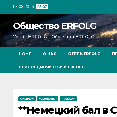
Перейти
08.08.2026
05:37
к
содержанию
Общество ERFOLG
Verein ERFOLG - Общество ERFOLG
HOME
О НАС
ОТЕЛЬ ERFOLG
П
ПРИСОЕДИНЯЙТЕСЬ К ERFOLG
KINDERUNI
KULTURUTILTI
ТРАДИЦИИ
**Немецкий бал в 