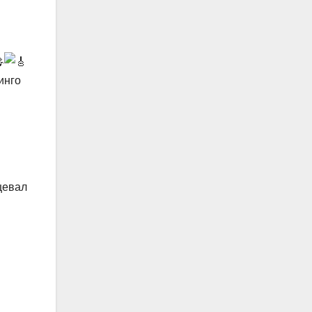
инго
нцевал