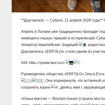
**Даугавпилс — Субате, 11 апреля 2026 года**
Апрель в Латвии уже традиционно проходит по
немецкого языка» пришел в историческую Суб
эпицентр европейских традиций
, радостн
Даугавпилса «ERFOLG» стало одним из участни
### «Мы строим мосты!»
Руководитель общества «ERFOLG» Ольга Ессе 
. Она подчеркнула, что истинный 
сохранять корни
, делясь ими с окружающ
«Наша миссия — Brücken bauen (строить мост