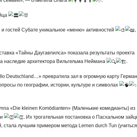
ой семьей», — отметила Ольга
.
айца
и гостей Субате уникальное «меню» активностей
,
ставка «Тайны Даугавпилса» показала результаты проекта
ла наследие архитектора Вильгельма Неймана
.
allo Deutschland…» превратила зал в огромную карту Герма
вопросы по географии, истории, культуре и символах
уппа «Die kleinen Komödianten» (Маленькие комедианты) из
ии
. Их трогательная постановка о Пасхальном зайц
й, стала лучшим примером метода Lernen durch Tun (учиться