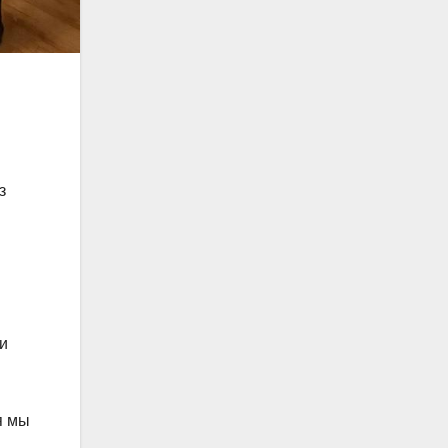
з
и
я мы