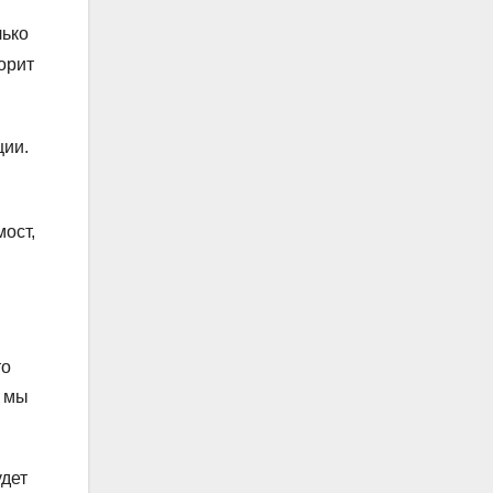
лько
орит
ции.
ост,
то
, мы
удет