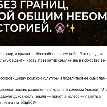
есь мир, а крыша — бескрайнее синее небо. Это праздник
альную идентичность, превратив саму жизнь в искусство веч
в сокровищницу ромской культуры и поделиться её смыслами
еленая земля, разделенные красным колесом (чакрой). Эт
дарует духовность, земля — приют, а колесо — память о
мику жизни.