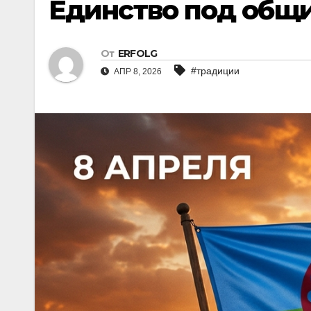
Единство под общ
От
ERFOLG
#традиции
АПР 8, 2026