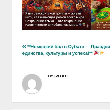
Навигация
**Немецкий бал в Субате — Праздни
единства, культуры и успеха!**
по
записям
От
ERFOLG