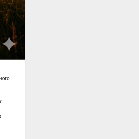
ного
:
о