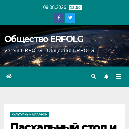
Перейти
09.08.2026
12:50
к
содержанию
Общество ERFOLG
Verein ERFOLG - Общество ERFOLG
КУЛЬТУРНЫЙ МАРАФОН
Пасхальный стол и