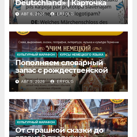
Deutschland» | Карточка
№46
АВГ 6, 2026
ERFOLG
Замок вдохновения
/
Iedvesmas pils / Schloss der
Inspiration
КУЛЬТУРНЫЙ МАРАФОН
КУРСЫ НЕМЕЦКОГО ЯЗЫКА
Пополняем словарный
запас с рождественской
сказкой! Учим немецкий
АВГ 5, 2026
ERFOLG
вместе с Lebkuchenhaus
КУЛЬТУРНЫЙ МАРАФОН
От страшной сказки до