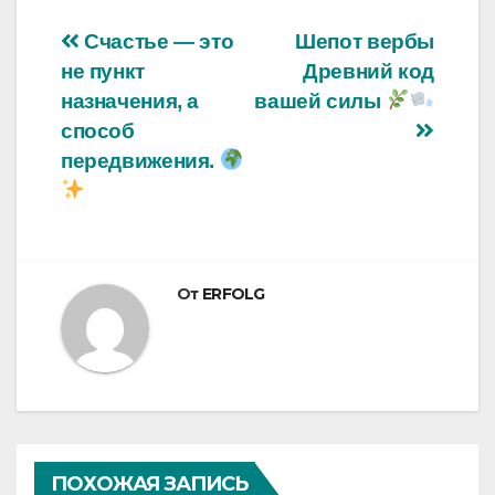
Навигация
Счастье — это
Шепот вербы
не пункт
Древний код
по
назначения, а
вашей силы
записям
способ
передвижения.
От
ERFOLG
ПОХОЖАЯ ЗАПИСЬ