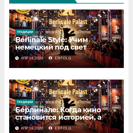
ТРАДИЦИИ
Berlinale Style: Учим
немецкий под свет
софитов!
АПР 19, 2026
ERFOLG
ТРАДИЦИИ
Берлинале: Когда кино
становится историей, а
зритель — частью магии!
АПР 19, 2026
ERFOLG