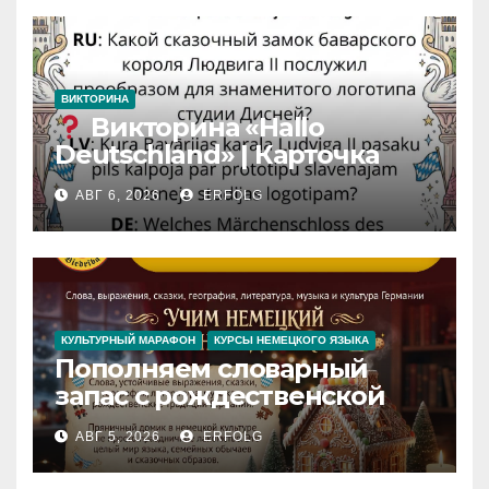
ВИКТОРИНА
Викторина «Hallo
Deutschland» | Карточка
№46
АВГ 6, 2026
ERFOLG
Замок вдохновения
/
Iedvesmas pils / Schloss der
Inspiration
КУЛЬТУРНЫЙ МАРАФОН
КУРСЫ НЕМЕЦКОГО ЯЗЫКА
Пополняем словарный
запас с рождественской
сказкой! Учим немецкий
АВГ 5, 2026
ERFOLG
вместе с Lebkuchenhaus