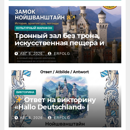
КУЛЬТУРНЫЙ МАРАФОН
Тронный зал без трона,
искусственная пещера и
только 14 завершённых
АВГ 6, 2026
ERFOLG
комнат: какие тайны
скрывает Нойшванштайн?
ВИКТОРИНА
Ответ на викторину
«Hallo Deutschland» |
Карточка №46
АВГ 6, 2026
ERFOLG