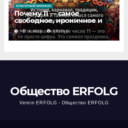
КУЛЬТУРНЫЙ МАРАФОН
Почему 11 — самое
свободное, ироничное и
любимое число в
АВГ 3, 2026
ERFOLG
немецкой культуре?
Общество ERFOLG
Verein ERFOLG - Общество ERFOLG