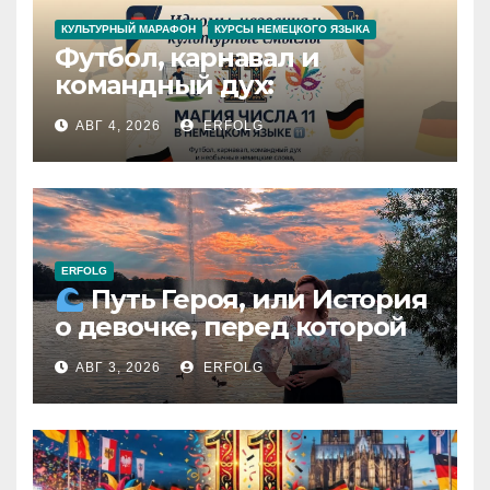
КУЛЬТУРНЫЙ МАРАФОН
КУРСЫ НЕМЕЦКОГО ЯЗЫКА
Футбол, карнавал и
командный дух:
раскрываем секреты числа
АВГ 4, 2026
ERFOLG
11 в немецком языке!
ERFOLG
Путь Героя, или История
о девочке, перед которой
расступился океан
АВГ 3, 2026
ERFOLG
(И почему это про каждую
из нас)