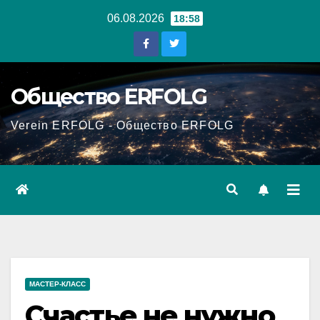
Перейти
06.08.2026
18:58
к
содержанию
Общество ERFOLG
Verein ERFOLG - Общество ERFOLG
МАСТЕР-КЛАСС
Счастье не нужно