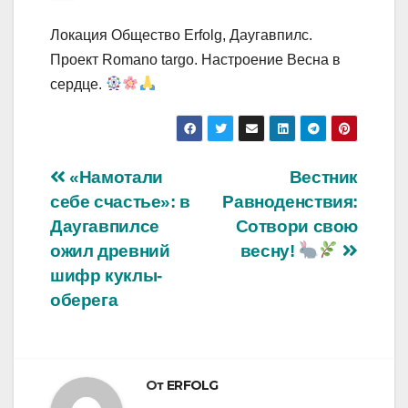
Локация Общество Erfolg, Даугавпилс.
Проект Romano targo. Настроение Весна в
сердце.
Навигация
«Намотали
Вестник
себе счастье»: в
Равноденствия:
по
Даугавпилсе
Сотвори свою
записям
ожил древний
весну!
шифр куклы-
оберега
От
ERFOLG