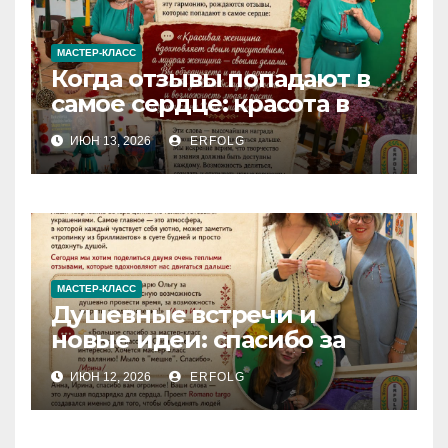
МАСТЕР-КЛАСС
Когда отзывы попадают в
самое сердце: красота в
деталях и сила в делах!
ИЮН 13, 2026
ERFOLG
МАСТЕР-КЛАСС
Душевные встречи и
новые идеи: спасибо за
вашу теплоту!
ИЮН 12, 2026
ERFOLG