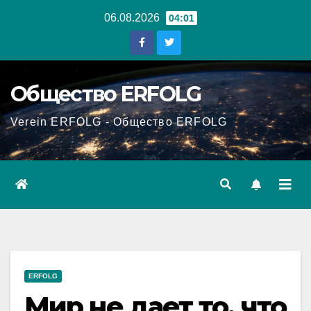
Перейти
06.08.2026
04:01
к
содержанию
Общество ERFOLG
Verein ERFOLG - Общество ERFOLG
ERFOLG
Мир не дает то, что