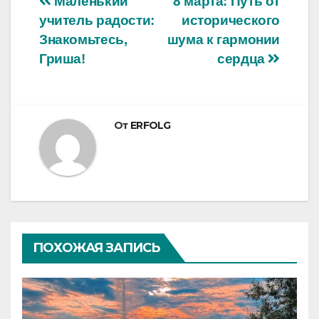
Навигация
Маленький
8 марта: Путь от
учитель радости:
исторического
по
Знакомьтесь,
шума к гармонии
записям
Гриша!
сердца
От
ERFOLG
ПОХОЖАЯ ЗАПИСЬ