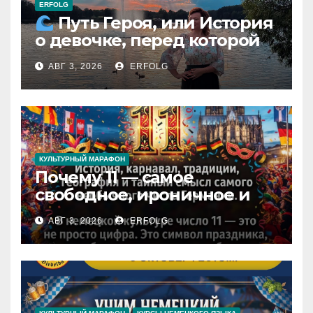
ERFOLG
Путь Героя, или История
о девочке, перед которой
расступился океан
АВГ 3, 2026
ERFOLG
(И почему это про каждую
из нас)
КУЛЬТУРНЫЙ МАРАФОН
Почему 11 — самое
свободное, ироничное и
любимое число в
АВГ 3, 2026
ERFOLG
немецкой культуре?