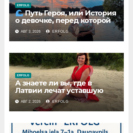
ERFOLG
Путь Героя, или История
о девочке, перед которой
расступился океан
АВГ 3, 2026
ERFOLG
(И почему это про каждую
из нас)
ERFOLG
А знаете ли вы, где в
Латвии лечат уставшую
душу без единого
АВГ 2, 2026
ERFOLG
рецепта?