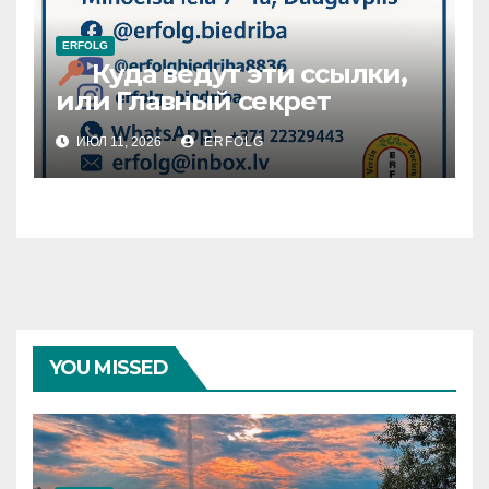
ERFOLG
Куда ведут эти ссылки,
или Главный секрет
вашего личного «Успеха»?
ИЮЛ 11, 2026
ERFOLG
YOU MISSED