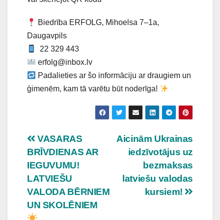
Biedrība ERFOLG, Mihoelsa 7–1a,
Daugavpils
22 329 443
erfolg@inbox.lv
Padalieties ar šo informāciju ar draugiem un
ģimenēm, kam tā varētu būt noderīga!
Ziņu
VASARAS
Aicinām Ukrainas
BRĪVDIENAS AR
iedzīvotājus uz
izvēlne
IEGUVUMU!
bezmaksas
LATVIEŠU
latviešu valodas
VALODA BĒRNIEM
kursiem!
UN SKOLĒNIEM