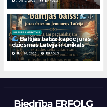
AUG 1, 2026
ERFOLG
Vai zinājāt, ka leģendārajai
Kalkūnes pilij, majestātiskajai
Mārtiņa Lutera baznīcai
Daugavpilī un Latvijas
Nacionālā mākslas muzeja
ēkai Rīgā ir viens un tas pats
KULTŪRAS MARATONS
Baltijas balss: kāpēc jūras
“arhitektoniskais tēvs”?
dziesmas Latvijā ir unikāls
fenomens?
JŪL 30, 2026
ERFOLG
Biedrība ERFOLG