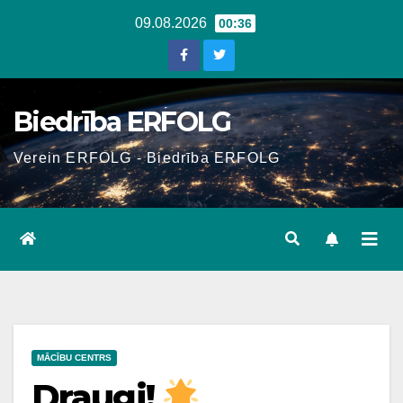
Skip
09.08.2026
00:36
to
content
Biedrība ERFOLG
Verein ERFOLG - Biedrība ERFOLG
MĀCĪBU CENTRS
Draugi!