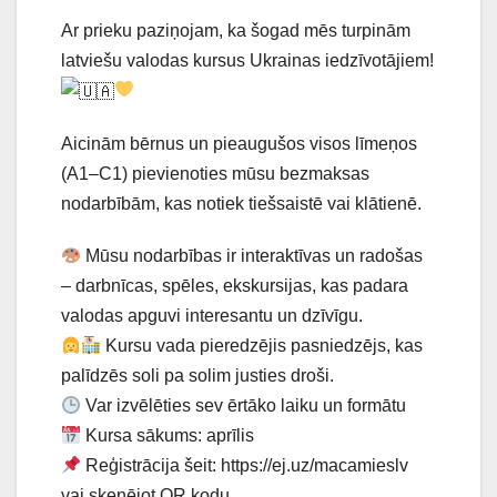
Ar prieku paziņojam, ka šogad mēs turpinām
latviešu valodas kursus Ukrainas iedzīvotājiem!
Aicinām bērnus un pieaugušos visos līmeņos
(A1–C1) pievienoties mūsu bezmaksas
nodarbībām, kas notiek tiešsaistē vai klātienē.
Mūsu nodarbības ir interaktīvas un radošas
– darbnīcas, spēles, ekskursijas, kas padara
valodas apguvi interesantu un dzīvīgu.
Kursu vada pieredzējis pasniedzējs, kas
palīdzēs soli pa solim justies droši.
Var izvēlēties sev ērtāko laiku un formātu
Kursa sākums: aprīlis
Reģistrācija šeit: https://ej.uz/macamieslv
vai skenējot QR kodu