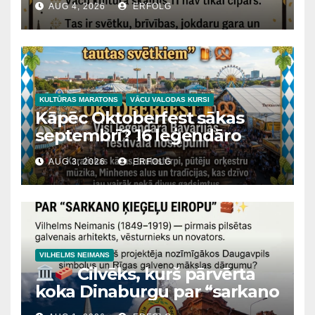
AUG 4, 2026
ERFOLG
skaitlis kultūrā?
KULTŪRAS MARATONS
VĀCU VALODAS KURSI
Kāpēc Oktoberfest sākas
septembrī? 16 leģendāro
Bavārijas svētku noslēpumi
AUG 3, 2026
ERFOLG
VILHELMS NEIMANS
Cilvēks, kurš pārvērta
koka Dinaburgu par “sarkano
ķieģeļu Eiropu”