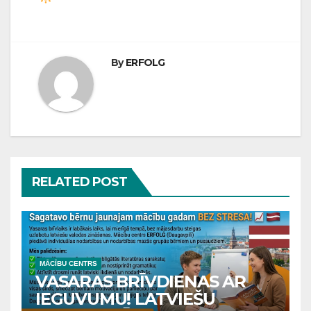
By
ERFOLG
RELATED POST
MĀCĪBU CENTRS
VASARAS BRĪVDIENAS AR
IEGUVUMU! LATVIEŠU