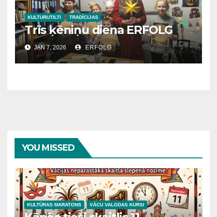
KULTURUTILTI
TRADĪCIJAS
Trīs ķēniņu diena ERFOLG
JAN 7, 2026
ERFOLG
YOU MISSED
KULTŪRAS MARATONS
VĀCU VALODAS KURSI