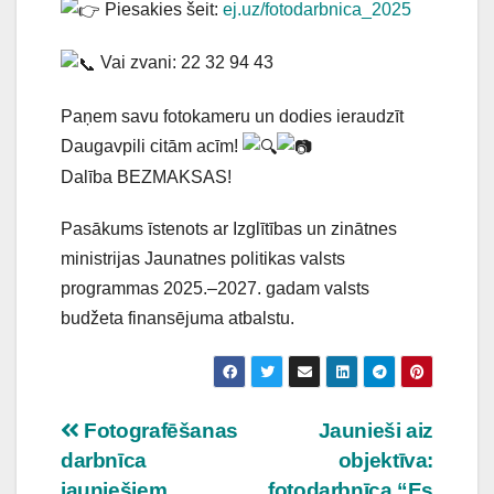
Piesakies šeit:
ej.uz/fotodarbnica_2025
Vai zvani: 22 32 94 43
Paņem savu fotokameru un dodies ieraudzīt
Daugavpili citām acīm!
Dalība BEZMAKSAS!
Pasākums īstenots ar Izglītības un zinātnes
ministrijas Jaunatnes politikas valsts
programmas 2025.–2027. gadam valsts
budžeta finansējuma atbalstu.
Ziņu
Fotografēšanas
Jaunieši aiz
darbnīca
objektīva:
izvēlne
jauniešiem
fotodarbnīca “Es