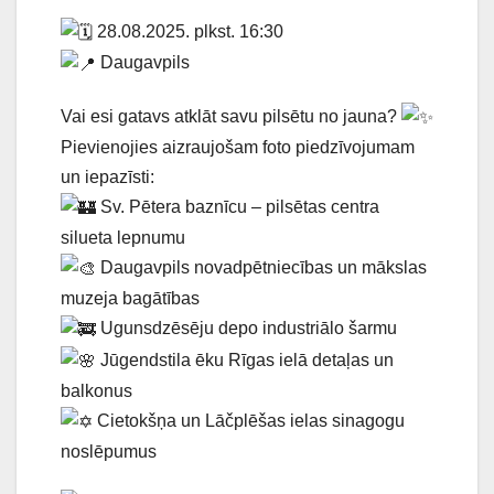
28.08.2025. plkst. 16:30
Daugavpils
Vai esi gatavs atklāt savu pilsētu no jauna?
Pievienojies aizraujošam foto piedzīvojumam
un iepazīsti:
Sv. Pētera baznīcu – pilsētas centra
silueta lepnumu
Daugavpils novadpētniecības un mākslas
muzeja bagātības
Ugunsdzēsēju depo industriālo šarmu
Jūgendstila ēku Rīgas ielā detaļas un
balkonus
Cietokšņa un Lāčplēšas ielas sinagogu
noslēpumus