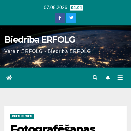
Skip
07.08.2026
04:04
to
content
Biedrība ERFOLG
Verein ERFOLG - Biedrība ERFOLG
KULTURUTILTI
Fotografēšanas