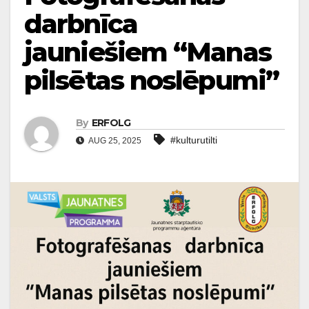
darbnīca
jauniešiem “Manas
pilsētas noslēpumi”
By
ERFOLG
#kulturutilti
AUG 25, 2025