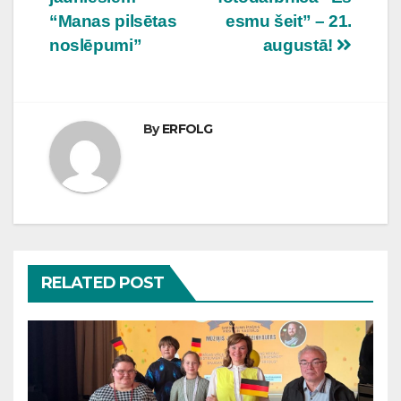
“Manas pilsētas
esmu šeit” – 21.
noslēpumi”
augustā!
By
ERFOLG
RELATED POST