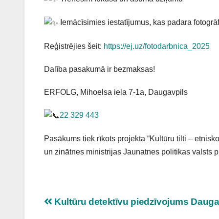
Iemācīsimies iestatījumus, kas padara fotogrāf
Reģistrējies šeit:
https://ej.uz/fotodarbnica_2025
Dalība pasakumā ir bezmaksas!
ERFOLG, Mihoelsa iela 7-1a, Daugavpils
22 329 443
Pasākums tiek rīkots projekta “Kultūru tilti – etnisk
un zinātnes ministrijas Jaunatnes politikas valst
Ziņu
Kultūru detektīvu piedzīvojums Daugav