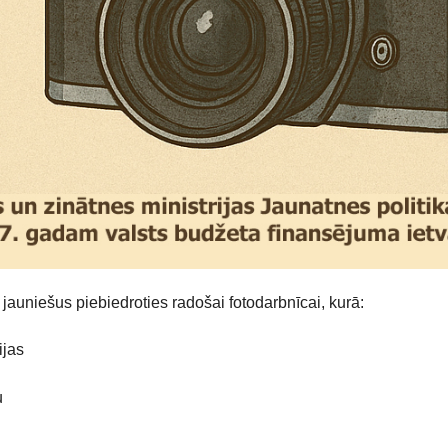
 jauniešus piebiedroties radošai fotodarbnīcai, kurā:
ijas
u