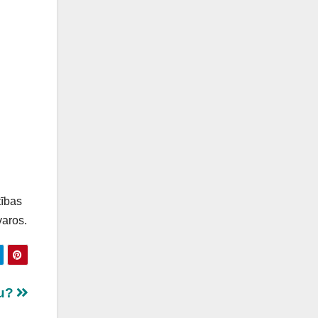
tības
varos.
bu?