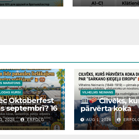
VIEŠU VALODA
NIEM UN
LĒNIEM
AS MARATONS
LODAS KURSI
VILHELMS NEIMANS
ēc Oktoberfest
Cilvēks, ku
s septembrī? 16
pārvērta koka
ndāro Bavārijas
Dinaburgu par
3, 2026
ERFOLG
AUG 1, 2026
ERFOL
tku noslēpumi
“sarkano ķieģeļ
Eiropu”