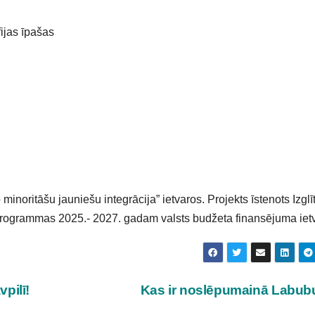
ijas īpašas
o minoritāšu jauniešu integrācija” ietvaros. Projekts īstenots Izglī
s programmas 2025.- 2027. gadam valsts budžeta finansējuma iet
pilī!
Kas ir noslēpumainā Labu