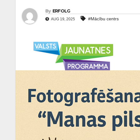
By
ERFOLG
#Mācību centrs
AUG 19, 2025