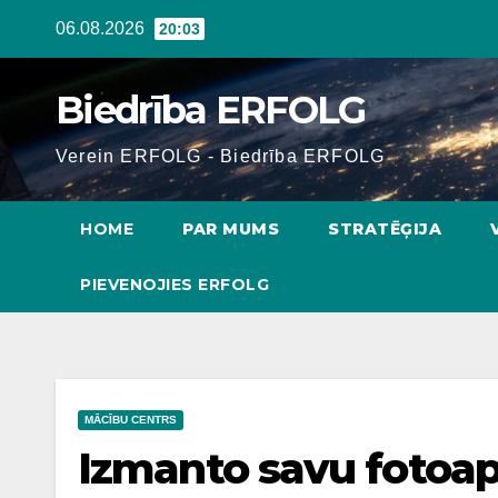
Skip
06.08.2026
20:03
to
content
Biedrība ERFOLG
Verein ERFOLG - Biedrība ERFOLG
HOME
PAR MUMS
STRATĒĢIJA
PIEVENOJIES ERFOLG
MĀCĪBU CENTRS
Izmanto savu fotoapa