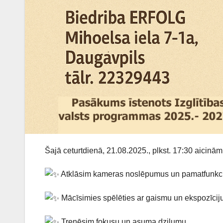
Šajā ceturtdienā, 21.08.2025., plkst. 17:30 aicinām
Atklāsim kameras noslēpumus un pamatfunkc
Mācīsimies spēlēties ar gaismu un ekspozīcij
Trenēsim fokusu un asuma dziļumu