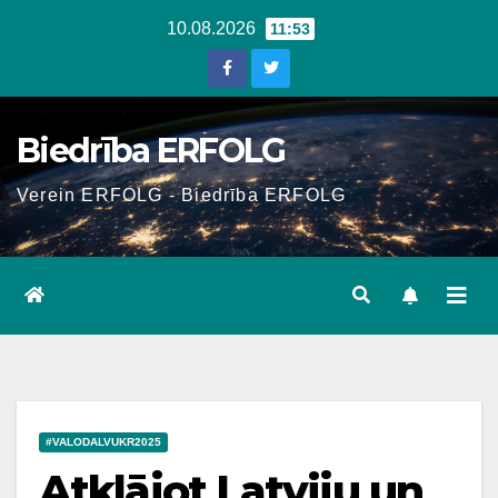
Skip
10.08.2026
11:53
to
content
Biedrība ERFOLG
Verein ERFOLG - Biedrība ERFOLG
#VALODALVUKR2025
Atklājot Latviju un