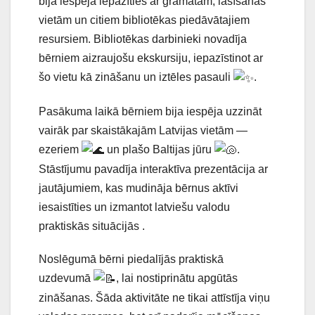
bija iespēja iepazīties ar grāmatām, lasīšanas
vietām un citiem bibliotēkas piedāvātajiem
resursiem. Bibliotēkas darbinieki novadīja
bērniem aizraujošu ekskursiju, iepazīstinot ar
šo vietu kā zināšanu un iztēles pasauli
.
Pasākuma laikā bērniem bija iespēja uzzināt
vairāk par skaistākajām Latvijas vietām —
ezeriem
un plašo Baltijas jūru
.
Stāstījumu pavadīja interaktīva prezentācija ar
jautājumiem, kas mudināja bērnus aktīvi
iesaistīties un izmantot latviešu valodu
praktiskās situācijās .
Noslēgumā bērni piedalījās praktiskā
uzdevumā
, lai nostiprinātu apgūtās
zināšanas. Šāda aktivitāte ne tikai attīstīja viņu