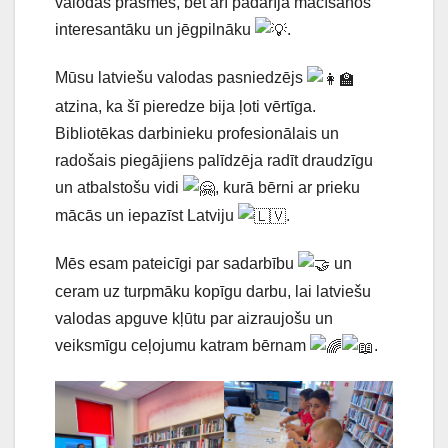
valodas prasmes, bet arī padarīja mācīšanos
interesantāku un jēgpilnāku
.
Mūsu latviešu valodas pasniedzējs
atzina, ka šī pieredze bija ļoti vērtīga.
Bibliotēkas darbinieku profesionālais un
radošais piegājiens palīdzēja radīt draudzīgu
un atbalstošu vidi
, kurā bērni ar prieku
mācās un iepazīst Latviju
.
Mēs esam pateicīgi par sadarbību
un
ceram uz turpmāku kopīgu darbu, lai latviešu
valodas apguve kļūtu par aizraujošu un
veiksmīgu ceļojumu katram bērnam
.