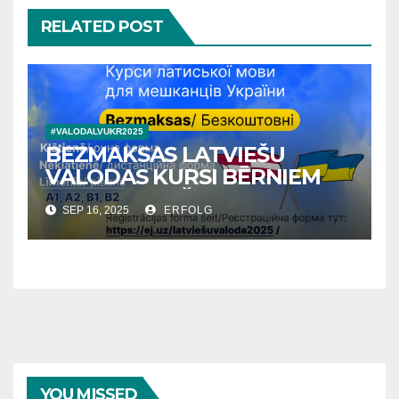
RELATED POST
#VALODALVUKR2025
BEZMAKSAS LATVIEŠU
VALODAS KURSI BĒRNIEM
UN PIEAUGUŠAJIEM NO
SEP 16, 2025
ERFOLG
UKRAINAS
YOU MISSED