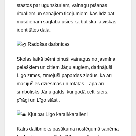
stāstos par ugunskuriem, vainagu pīšanas
rituāliem un senajiem ticējumiem, kas līdz pat
mūsdienām saglabājušies kā būtiska latviskās
identitātes daļa.
Radošas darbnīcas
Skolas laikā bērni pinuši vainagus no jasmīna,
pelašķiem un citiem Jāņu augiem, darinājuši
Līgo zīmes, zīmējuši papardes ziedus, kā arī
mācījušies dziesmas un rotaļas. Tapa arī
simbolisks Jāņu galds, kur godā celti siers,
pīrāgi un Līgo stāsti.
Kļūt par Līgo karali/karalieni
Katrs dalībnieks pasākuma noslēgumā saņēma