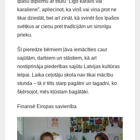
īpašu diplomu ar titulu “Līgo karalis vai
karaliene”, apliecinot, ka viņš vai viņa prot ne
tikai dziedāt, bet arī zināt, kā svinēt šos īpašos
svētkus ar cieņu pret tradīcijām un sirsnīgu
prieku.
Šī pieredze bērniem ļāva iemācīties caur
sajūtām, darbiem un stāstiem, kā arī
nostiprināja piederības sajūtu Latvijas kultūras
telpai. Laika ceļotāju skola nav tikai mācību
stunda – tā ir tilts starp pagātni un tagadni, ko
šķērsojot, mēs kļūstam bagātāki.
Finansē Eiropas savienība