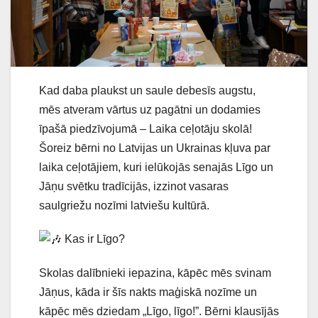
Kad daba plaukst un saule debesīs augstu,
mēs atveram vārtus uz pagātni un dodamies
īpašā piedzīvojumā –
Laika ceļotāju skolā!
Šoreiz bērni no Latvijas un Ukrainas kļuva par
laika ceļotājiem, kuri ielūkojās senajās Līgo un
Jāņu svētku tradīcijās, izzinot vasaras
saulgriežu nozīmi latviešu kultūrā.
Kas ir Līgo?
Skolas dalībnieki iepazina, kāpēc mēs svinam
Jāņus, kāda ir šīs nakts maģiskā nozīme un
kāpēc mēs dziedam „Līgo, līgo!”. Bērni klausījās