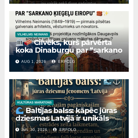
VILHELMS NEIMANS
Cilvēks, kurš pārvērta
koka Dinaburgu par “sarkano
ķieģeļu Eiropu”
AUG 1, 2026
ERFOLG
Vai zinājāt, ka leģendārajai
Kalkūnes pilij, majestātiskajai
Mārtiņa Lutera baznīcai
Daugavpilī un Latvijas
Nacionālā mākslas muzeja
ēkai Rīgā ir viens un tas pats
KULTŪRAS MARATONS
Baltijas balss: kāpēc jūras
“arhitektoniskais tēvs”?
dziesmas Latvijā ir unikāls
fenomens?
JŪL 30, 2026
ERFOLG