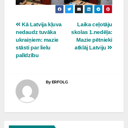
Ziņu
Kā Latvija kļuva
Laika ceļotāju
nedaudz tuvāka
skolas 1.nedēļa:
izvēlne
ukraiņiem: mazie
Mazie pētnieki
stāsti par lielu
atklāj Latviju
palīdzību
By
ERFOLG