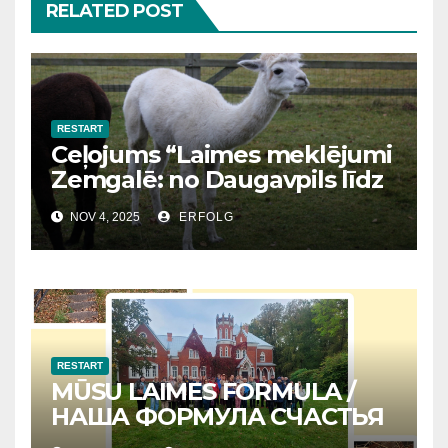
RELATED POST
RESTART
Ceļojums “Laimes meklējumi
Zemgalē: no Daugavpils līdz
Bauskai”
NOV 4, 2025
ERFOLG
RESTART
MŪSU LAIMES FORMULA /
НАША ФОРМУЛА СЧАСТЬЯ