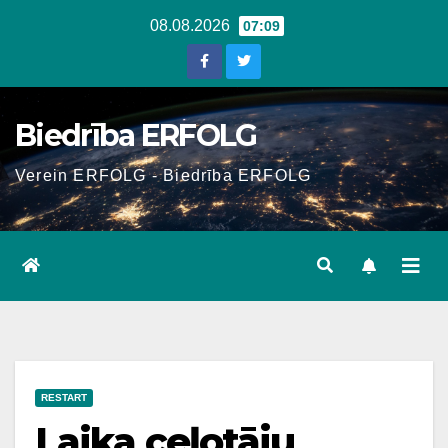
Skip
08.08.2026
07:09
to
content
Biedrība ERFOLG
Verein ERFOLG - Biedrība ERFOLG
RESTART
Laika ceļotāju