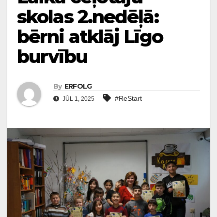
skolas 2.nedēļā:
bērni atklāj Līgo
burvību
By
ERFOLG
#ReStart
JŪL 1, 2025