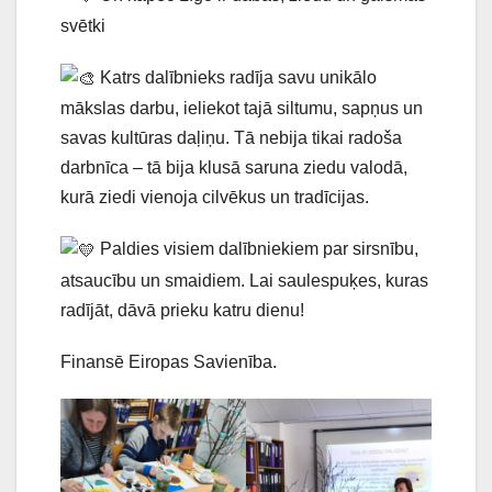
svētki
Katrs dalībnieks radīja savu unikālo
mākslas darbu, ieliekot tajā siltumu, sapņus un
savas kultūras daļiņu. Tā nebija tikai radoša
darbnīca – tā bija klusā saruna ziedu valodā,
kurā ziedi vienoja cilvēkus un tradīcijas.
Paldies visiem dalībniekiem par sirsnību,
atsaucību un smaidiem. Lai saulespuķes, kuras
radījāt, dāvā prieku katru dienu!
Finansē Eiropas Savienība.