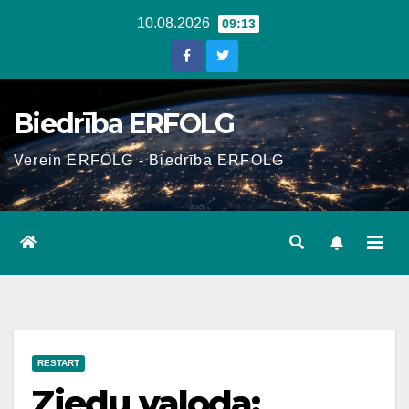
Skip
10.08.2026
09:13
to
content
Biedrība ERFOLG
Verein ERFOLG - Biedrība ERFOLG
RESTART
Ziedu valoda: