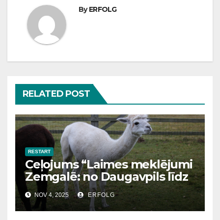
By
ERFOLG
RELATED POST
RESTART
Ceļojums “Laimes meklējumi
Zemgalē: no Daugavpils līdz
Bauskai”
NOV 4, 2025
ERFOLG