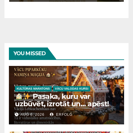
YOU MISSED
KULTŪRAS MARATONS
VĀCU VALODAS KURSI
Pasaka, kuru var
uzbūvēt, izrotāt un… apēst!
AUG 6, 2026
ERFOLG