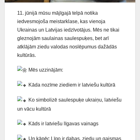
11. jūnijā mūsu mājīgajā telpā notika
iedvesmojoša meistarklase, kas vienoja
Ukrainas un Latvijas iedzīvotājus. Mēs ne tikai
gleznojām saulainas saulespuķes, bet arī
atklājām ziedu valodas noslēpumus dažādās
kultūrās.
Mēs uzzinājām:
Kāda nozīme ziediem ir latviešu kultūrā
Ko simbolizē saulespuķe ukraiņu, latviešu
un vācu kultūrā
Kāds ir latviešu līgavas vainags
Un kāpēc Līgo ir dabas, ziedu un gaismas