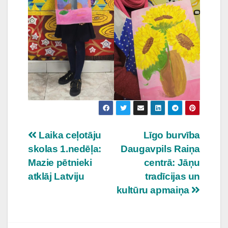
Ziņu
Laika ceļotāju
Līgo burvība
skolas 1.nedēļa:
Daugavpils Raiņa
izvēlne
Mazie pētnieki
centrā: Jāņu
atklāj Latviju
tradīcijas un
kultūru apmaiņa