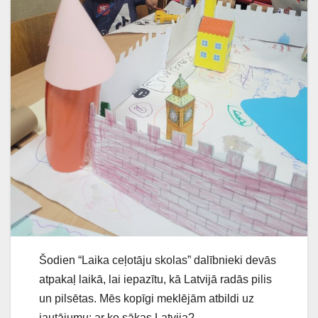
Šodien “Laika ceļotāju skolas” dalībnieki devās
atpakaļ laikā, lai iepazītu, kā Latvijā radās pilis
un pilsētas. Mēs kopīgi meklējām atbildi uz
jautājumu: ar ko sākas Latvija?