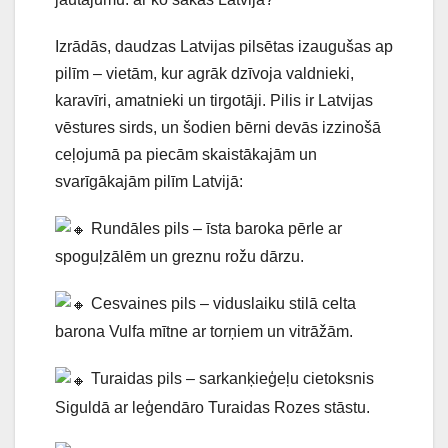
Izrādās, daudzas Latvijas pilsētas izaugušas ap
pilīm – vietām, kur agrāk dzīvoja valdnieki,
karavīri, amatnieki un tirgotāji. Pilis ir Latvijas
vēstures sirds, un šodien bērni devās izzinošā
ceļojumā pa piecām skaistākajām un
svarīgākajām pilīm Latvijā:
Rundāles pils – īsta baroka pērle ar
spoguļzālēm un greznu rožu dārzu.
Cesvaines pils – viduslaiku stilā celta
barona Vulfa mītne ar torņiem un vitrāžām.
Turaidas pils – sarkanķieģeļu cietoksnis
Siguldā ar leģendāro Turaidas Rozes stāstu.