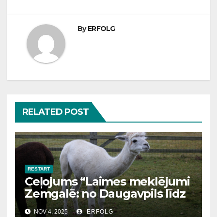
By
ERFOLG
RELATED POST
RESTART
Ceļojums “Laimes meklējumi
Zemgalē: no Daugavpils līdz
Bauskai”
NOV 4, 2025
ERFOLG