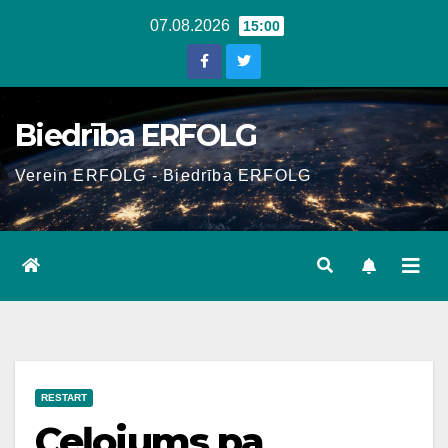
Skip
07.08.2026
15:00
to
content
Biedrība ERFOLG
Verein ERFOLG - Biedrība ERFOLG
RESTART
Ceļojums pa