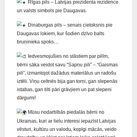
Rīgas pils – Latvijas prezidenta rezidence
un valsts simbols pie Daugavas.
Dinaburgas pils – senais cietoksnis pie
Daugavas lokiem, kur šodien dzīvo balts
bruņinieka spoks…
Iedvesmojušies no stāstiem par pilīm,
bērni sāka veidot savu “Sapņu pili” – “Gaismas
pili”, izmantojot dažādus materiālus un radošu
iztēli. Viņu celtnēs bija gan torņi, gan slepenās
istabas, gan tilti pāri grāvjiem un pat slepeni
dārgumi!
Mūsu nodarbībās piedalās bērni no
Ukrainas, kuri ar lielu interesi iepazīst Latvijas
vēsturi, kultūru un valodu, kopīgi mācās, veido