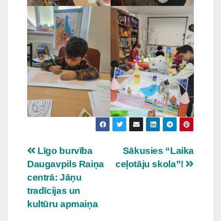
Ziņu
Līgo burvība
Sākusies “Laika
Daugavpils Raiņa
ceļotāju skola”!
izvēlne
centrā: Jāņu
tradīcijas un
kultūru apmaiņa