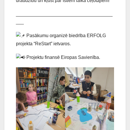
draudzību un kļūst par īstiem laika ceļotājiem!
_____________________________________
___
Pasākumu organizē biedrība ERFOLG
projekta “ReStart” ietvaros.
Projektu finansē Eiropas Savienība.