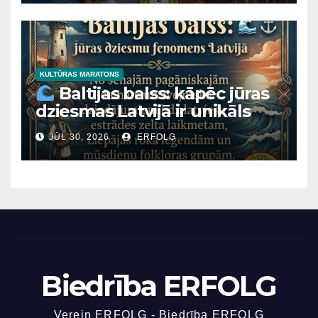
Kalkūnes pilij, majestātiskajai
Mārtiņa Lutera baznīcai
Daugavpilī un Latvijas
Nacionālā mākslas muzeja
ēkai Rīgā ir viens un tas pats
KULTŪRAS MARATONS
Baltijas balss: kāpēc jūras
“arhitektoniskais tēvs”?
dziesmas Latvijā ir unikāls
fenomens?
JŪL 30, 2026
ERFOLG
Biedrība ERFOLG
Verein ERFOLG - Biedrība ERFOLG