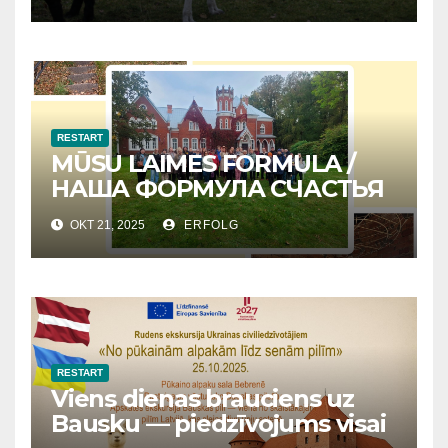
RESTART
MŪSU LAIMES FORMULA /
НАША ФОРМУЛА СЧАСТЬЯ
OKT 21, 2025
ERFOLG
RESTART
Viens dienas brauciens uz
Bausku — piedzīvojums visai