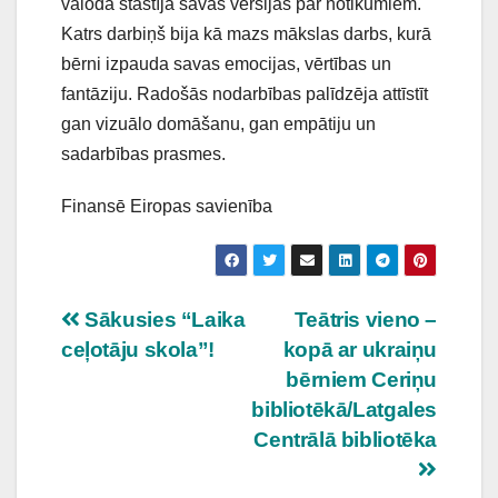
valodā stāstīja savas versijas par notikumiem.
Katrs darbiņš bija kā mazs mākslas darbs, kurā
bērni izpauda savas emocijas, vērtības un
fantāziju. Radošās nodarbības palīdzēja attīstīt
gan vizuālo domāšanu, gan empātiju un
sadarbības prasmes.
Finansē Eiropas savienība
Ziņu
Sākusies “Laika
Teātris vieno –
ceļotāju skola”!
kopā ar ukraiņu
izvēlne
bērniem Ceriņu
bibliotēkā/Latgales
Centrālā bibliotēka