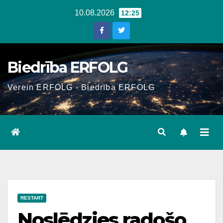
Skip
10.08.2026
12:25
to
content
Biedrība ERFOLG
Verein ERFOLG - Biedrība ERFOLG
RESTART
Noslēdzies radošo