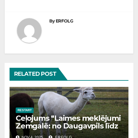
By
ERFOLG
RELATED POST
RESTART
Ceļojums “Laimes meklējumi
Zemgalē: no Daugavpils līdz
Bauskai”
NOV 4, 2025
ERFOLG