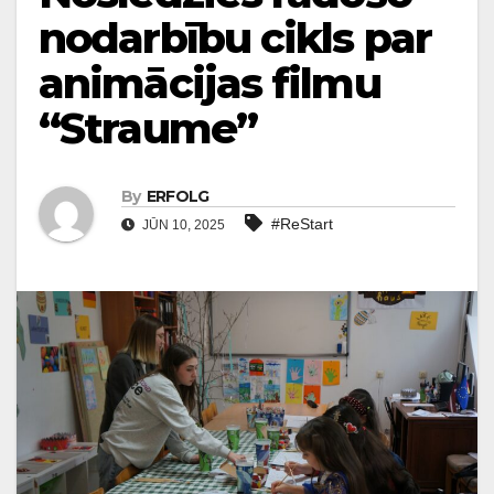
nodarbību cikls par
animācijas filmu
“Straume”
By
ERFOLG
#ReStart
JŪN 10, 2025