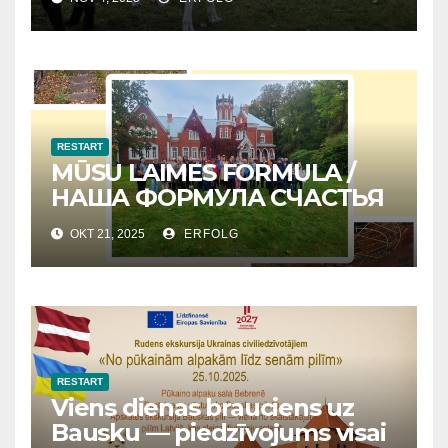
RESTART
MŪSU LAIMES FORMULA /
НАША ФОРМУЛА СЧАСТЬЯ
OKT 21, 2025
ERFOLG
RESTART
Viens dienas brauciens uz
Bausku — piedzīvojums visai