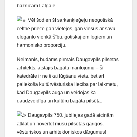
baznīcām Latgalē.
Vēl šodien šī sarkanķieģeļu neogotiskā
celtne priecē gan vietējos, gan viesus ar savu
eleganto vienkāršību, gotiskajiem logiem un
harmonisko proporciju.
Neimanis, būdams pirmais Daugavpils pilsētas
arhitekts, atstājis bagātu mantojumu – šī
katedrāle ir ne tikai lūgšanu vieta, bet arī
paliekoša kultūrvēsturiska liecība par laikmetu,
kad Daugavpils auga un veidojās kā
daudzveidīga un kultūru bagāta pilsēta.
Daugavpils 750. jubilejas gadā aicinām
atklāt un novērtēt mūsu pilsētas garīgos,
vēsturiskos un arhitektoniskos dārgumus!