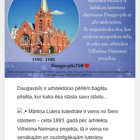
Daugavpils ir arhitektūras pērlēm bagāta
pilsēta, kur katra ēka stāsta savu stāstu…
Mārtiņa Lutera katedrāle ir viens no šiem
stāstiem – celta 1893. gadā pēc arhitekta
Vilhelma Neimaņa projekta, tā ir viena no
senākajām un nozīmīgākajām luterāņu