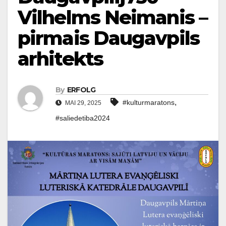
Vilhelms Neimanis –
pirmais Daugavpils
arhitekts
By
ERFOLG
,
#kulturmaratons
MAI 29, 2025
#saliedetiba2024