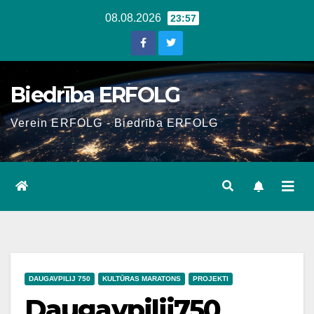
Skip
08.08.2026
23:57
to
content
Biedrība ERFOLG
Verein ERFOLG - Biedrība ERFOLG
DAUGAVPILIJ 750
KULTŪRAS MARATONS
PROJEKTI
Daugavpilij750