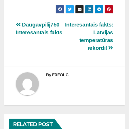
Ziņu
Daugavpilij750
Interesantais fakts:
Interesantais fakts
Latvijas
izvēlne
temperatūras
rekordi!
By
ERFOLG
RELATED POST