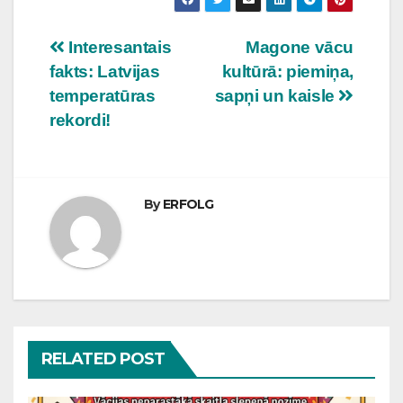
Ziņu
Interesantais
Magone vācu
fakts: Latvijas
kultūrā: piemiņa,
izvēlne
temperatūras
sapņi un kaisle
rekordi!
By
ERFOLG
RELATED POST