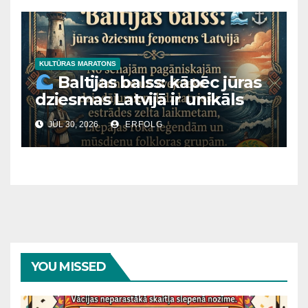
KULTŪRAS MARATONS
Baltijas balss: kāpēc jūras
dziesmas Latvijā ir unikāls
fenomens?
JŪL 30, 2026
ERFOLG
YOU MISSED