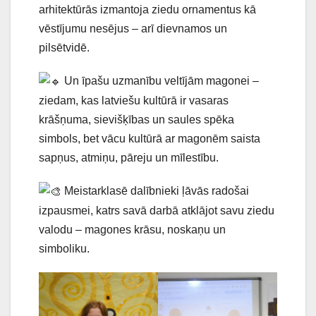
arhitektūrās izmantoja ziedu ornamentus kā
vēstījumu nesējus – arī dievnamos un
pilsētvidē.
Un īpašu uzmanību veltījām magonei –
ziedam, kas latviešu kultūrā ir vasaras
krāšņuma, sievišķības un saules spēka
simbols, bet vācu kultūrā ar magonēm saista
sapņus, atmiņu, pāreju un mīlestību.
Meistarklasē dalībnieki ļāvās radošai
izpausmei, katrs savā darbā atklājot savu ziedu
valodu – magones krāsu, noskaņu un
simboliku.