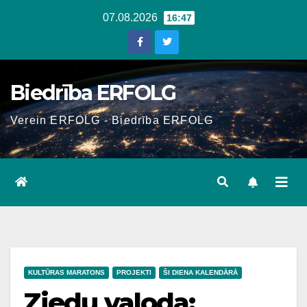
Skip
07.08.2026
16:47
to
content
Biedrība ERFOLG
Verein ERFOLG - Biedrība ERFOLG
KULTŪRAS MARATONS
PROJEKTI
ŠI DIENA KALENDĀRĀ
Ziedu valoda: