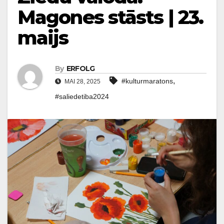
Magones stāsts | 23.
maijs
By
ERFOLG
,
#kulturmaratons
MAI 28, 2025
#saliedetiba2024