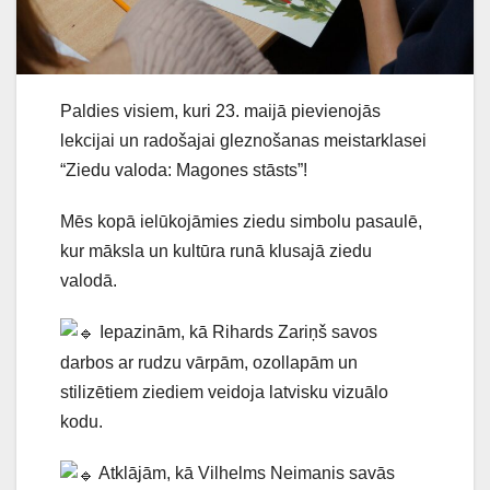
Paldies visiem, kuri 23. maijā pievienojās
lekcijai un radošajai gleznošanas meistarklasei
“Ziedu valoda: Magones stāsts”!
Mēs kopā ielūkojāmies ziedu simbolu pasaulē,
kur māksla un kultūra runā klusajā ziedu
valodā.
Iepazinām, kā Rihards Zariņš savos
darbos ar rudzu vārpām, ozollapām un
stilizētiem ziediem veidoja latvisku vizuālo
kodu.
Atklājām, kā Vilhelms Neimanis savās