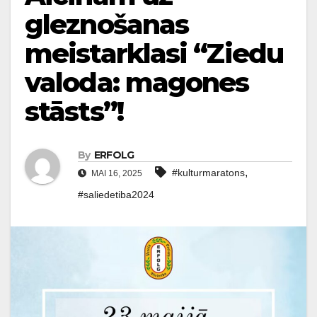
gleznošanas
meistarklasi “Ziedu
valoda: magones
stāsts”!
By
ERFOLG
,
#kulturmaratons
MAI 16, 2025
#saliedetiba2024