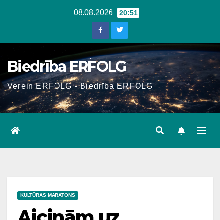
Skip
08.08.2026
20:51
to
content
Biedrība ERFOLG
Verein ERFOLG - Biedrība ERFOLG
KULTŪRAS MARATONS
Aicinām uz