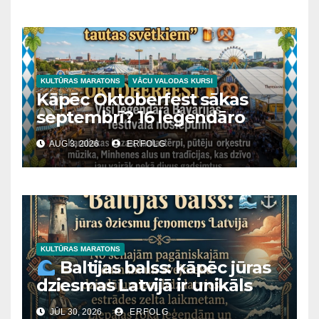
KULTŪRAS MARATONS
VĀCU VALODAS KURSI
Kāpēc Oktoberfest sākas
septembrī? 16 leģendāro
Bavārijas svētku noslēpumi
AUG 3, 2026
ERFOLG
KULTŪRAS MARATONS
Baltijas balss: kāpēc jūras
dziesmas Latvijā ir unikāls
fenomens?
JŪL 30, 2026
ERFOLG