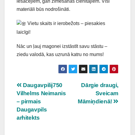
iesācējiem, gan zīmēšanas cienītājiem. Visi
materiāli būs nodrošināti.
Vietu skaits ir ierobežots – piesakies
laicīgi!
Nāc un ļauj magonei izstāstīt savu stāstu –
ziedu valodā, kas uzrunā katru no mums!
Ziņu
Daugavpilij750
Dārgie draugi,
Vilhelms Neimanis
Sveicam
izvēlne
– pirmais
Māmiņdienā!
Daugavpils
arhitekts