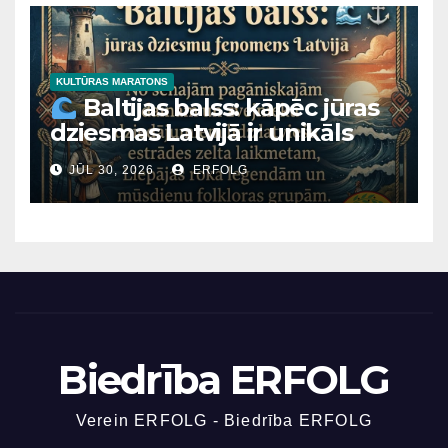
Mārtiņa Lutera baznīcai
Daugavpilī un Latvijas
Nacionālā mākslas muzeja
ēkai Rīgā ir viens un tas pats
KULTŪRAS MARATONS
Baltijas balss: kāpēc jūras
“arhitektoniskais tēvs”?
dziesmas Latvijā ir unikāls
fenomens?
JŪL 30, 2026
ERFOLG
Biedrība ERFOLG
Verein ERFOLG - Biedrība ERFOLG