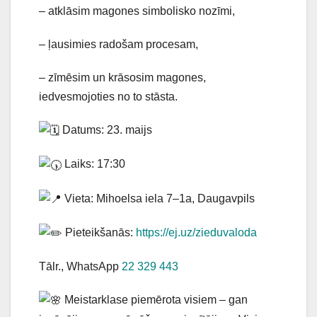
– atklāsim magones simbolisko nozīmi,
– ļausimies radošam procesam,
– zīmēsim un krāsosim magones,
iedvesmojoties no to stāsta.
Datums: 23. maijs
Laiks: 17:30
Vieta: Mihoelsa iela 7–1a, Daugavpils
Pieteikšanās:
https://ej.uz/zieduvaloda
Tālr., WhatsApp
22 329 443
Meistarklase piemērota visiem – gan