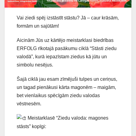
Vai
ziedi spēj izstāstīt stāstu? Jā – caur krāsām,
formām un sajūtām!
Aicinām Jūs uz kārtējo meistarklasi biedrības
ERFOLG rīkotajā pasākumu ciklā “Stāsti ziedu
valodā”, kurā iepazīstam ziedus kā jūtu un
simbolu nesējus.
Šajā ciklā jau esam zīmējuši tulpes un ceriņus,
un tagad pienākusi kārta magonēm – maigām,
bet vienlaikus spēcīgām ziedu valodas
vēstnesēm.
Meistarklasē “Ziedu valoda: magones
stāsts” kopīgi: