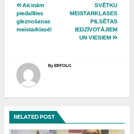
Ziņu
Aicinām
SVĒTKU
piedalīties
MEISTARKLASES
izvēlne
gleznošanas
PILSĒTAS
meistarklasē!
IEDZĪVOTĀJIEM
UN VIESIEM
By
ERFOLG
RELATED POST