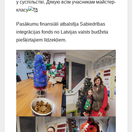
у суспільстві. Дякую всім учасникам майстер-
класу
Pasākumu finansiāli atbalstīja Sabiedrības
integrācijas fonds no Latvijas valsts budžeta
piešķirtajiem līdzekļiem.