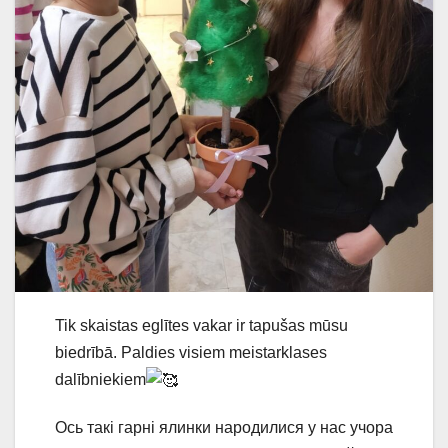
Tik skaistas eglītes vakar ir tapušas mūsu
biedrībā. Paldies visiem meistarklases
dalībniekiem
Ось такі гарні ялинки народилися у нас учора