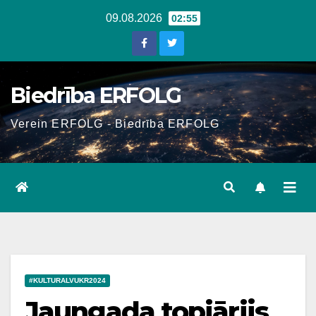
Skip
09.08.2026
02:55
to
content
Biedrība ERFOLG
Verein ERFOLG - Biedrība ERFOLG
#KULTURALVUKR2024
Jaungada topiārijs