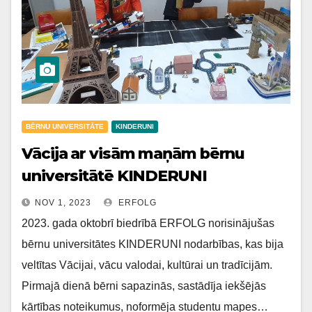
BĒRNU UNIVERSITĀTE
KINDERUNI
Vācija ar visām maņām bērnu
universitātē KINDERUNI
NOV 1, 2023
ERFOLG
2023. gada oktobrī biedrībā ERFOLG norisinājušas
bērnu universitātes KINDERUNI nodarbības, kas bija
veltītas Vācijai, vācu valodai, kultūrai un tradīcijām.
Pirmajā dienā bērni sapazinās, sastādīja iekšējās
kārtības noteikumus, noformēja studentu mapes…