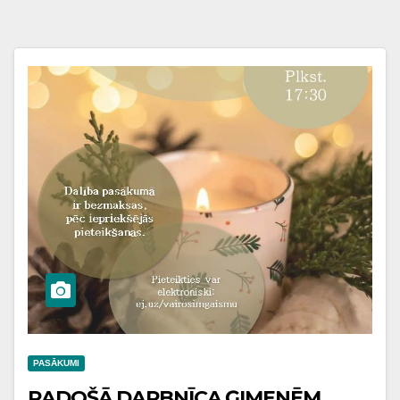
PASĀKUMI
RADOŠĀ DARBNĪCA ĢIMENĒM