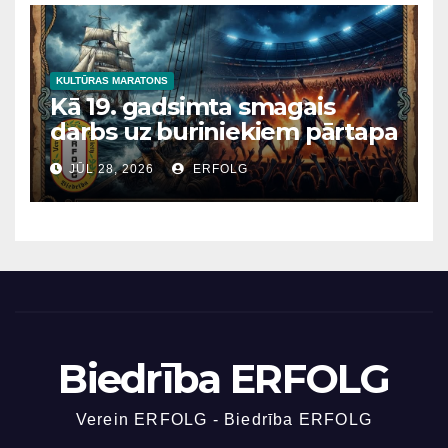
KULTŪRAS MARATONS
Kā 19. gadsimta smagais
darbs uz buriniekiem pārtapa
par stadionu roku un vīrusu
JŪL 28, 2026
ERFOLG
trendiem TikTok?
Biedrība ERFOLG
Verein ERFOLG - Biedrība ERFOLG