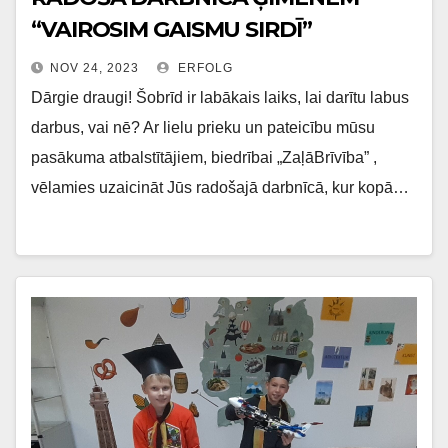
“VAIROSIM GAISMU SIRDĪ”
NOV 24, 2023
ERFOLG
Dārgie draugi! Šobrīd ir labākais laiks, lai darītu labus
darbus, vai nē? Ar lielu prieku un pateicību mūsu
pasākuma atbalstītājiem, biedrībai „ZaļāBrīvība” ,
vēlamies uzaicināt Jūs radošajā darbnīcā, kur kopā…