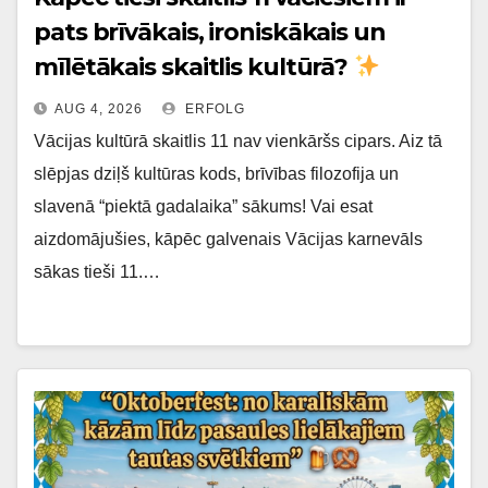
pats brīvākais, ironiskākais un
mīlētākais skaitlis kultūrā?
AUG 4, 2026
ERFOLG
Vācijas kultūrā skaitlis 11 nav vienkāršs cipars. Aiz tā
slēpjas dziļš kultūras kods, brīvības filozofija un
slavenā “piektā gadalaika” sākums! Vai esat
aizdomājušies, kāpēc galvenais Vācijas karnevāls
sākas tieši 11.…