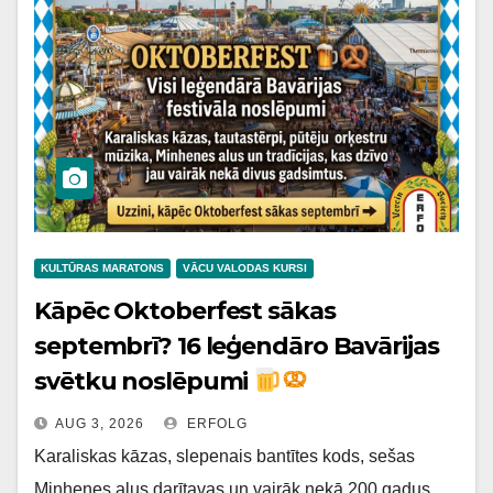
KULTŪRAS MARATONS
VĀCU VALODAS KURSI
Kāpēc Oktoberfest sākas
septembrī? 16 leģendāro Bavārijas
svētku noslēpumi
AUG 3, 2026
ERFOLG
Karaliskas kāzas, slepenais bantītes kods, sešas
Minhenes alus darītavas un vairāk nekā 200 gadus