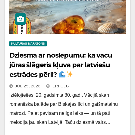
KULTŪRAS MARATONS
Dziesma ar noslēpumu: kā vācu
jūras šlāgeris kļuva par latviešu
estrādes pērli?
JŪL 25, 2026
ERFOLG
Iztēlojieties: 20. gadsimta 30. gadi. Vācijā skan
romantiska balāde par Biskajas līci un gaišmatainu
matrozi. Paiet pavisam neilgs laiks — un tā pati
melodija jau skan Latvijā. Taču dziesmā vairs…