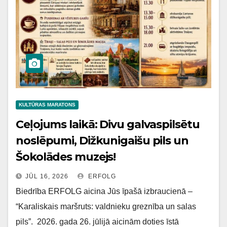
KULTŪRAS MARATONS
Ceļojums laikā: Divu galvaspilsētu
noslēpumi, Dižkunigaišu pils un
Šokolādes muzejs!
JŪL 16, 2026
ERFOLG
Biedrība ERFOLG aicina Jūs īpašā izbraucienā –
“Karaliskais maršruts: valdnieku greznība un salas
pils”. 2026. gada 26. jūlijā aicinām doties īstā