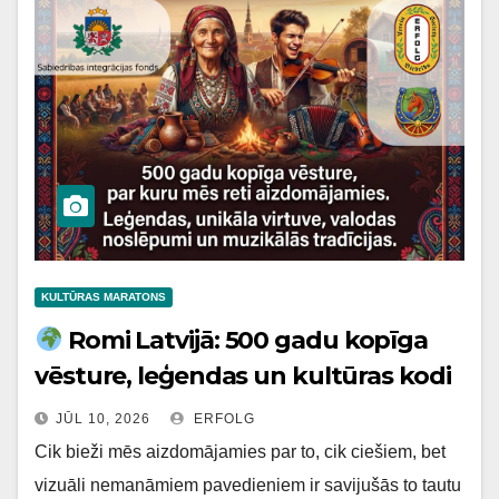
KULTŪRAS MARATONS
Romi Latvijā: 500 gadu kopīga
vēsture, leģendas un kultūras kodi
JŪL 10, 2026
ERFOLG
Cik bieži mēs aizdomājamies par to, cik ciešiem, bet
vizuāli nemanāmiem pavedieniem ir savijušās to tautu