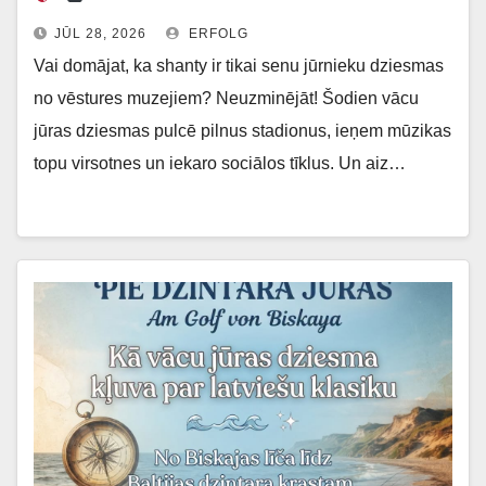
JŪL 28, 2026
ERFOLG
Vai domājat, ka shanty ir tikai senu jūrnieku dziesmas
no vēstures muzejiem? Neuzminējāt! Šodien vācu
jūras dziesmas pulcē pilnus stadionus, ieņem mūzikas
topu virsotnes un iekaro sociālos tīklus. Un aiz…