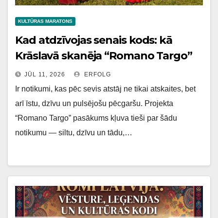
KULTŪRAS MARATONS
Kad atdzīvojas senais kods: kā
Krāslavā skanēja “Romano Targo”
JŪL 11, 2026
ERFOLG
Ir notikumi, kas pēc sevis atstāj ne tikai atskaites, bet
arī īstu, dzīvu un pulsējošu pēcgaršu. Projekta
“Romano Targo” pasākums kļuva tieši par šādu
notikumu — siltu, dzīvu un tādu,…