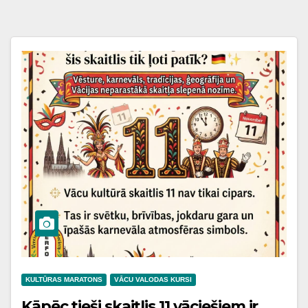
KULTŪRAS MARATONS
VĀCU VALODAS KURSI
Kāpēc tieši skaitlis 11 vāciešiem ir