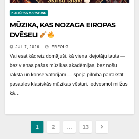
KULTŪRAS MARATONS
MŪZIKA, KAS NOZAGA EIROPAS
DVĒSELI
JŪL 7, 2026
ERFOLG
Vai esat kādreiz domājuši, kā viena klejotāju tauta —
bez vienas pašas mūzikas akadēmijas, bez nošu
raksta un konservatorijām — spēja pilnībā pārrakstīt
pasaules klasiskās mūzikas vēsturi, iedvesmot milžus
kā…
Ziņu
1
2
…
13