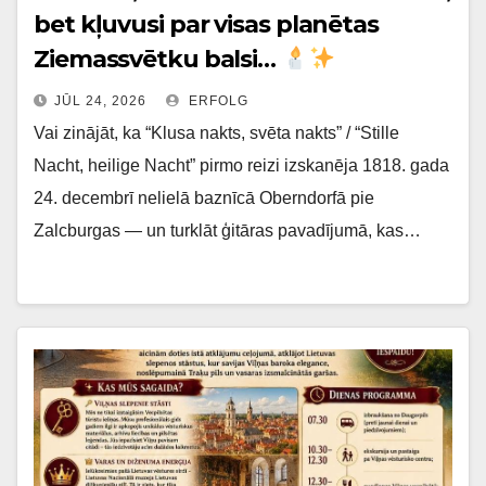
bet kļuvusi par visas planētas
Ziemassvētku balsi…
JŪL 24, 2026
ERFOLG
Vai zinājāt, ka “Klusa nakts, svēta nakts” / “Stille
Nacht, heilige Nacht” pirmo reizi izskanēja 1818. gada
24. decembrī nelielā baznīcā Oberndorfā pie
Zalcburgas — un turklāt ģitāras pavadījumā, kas…