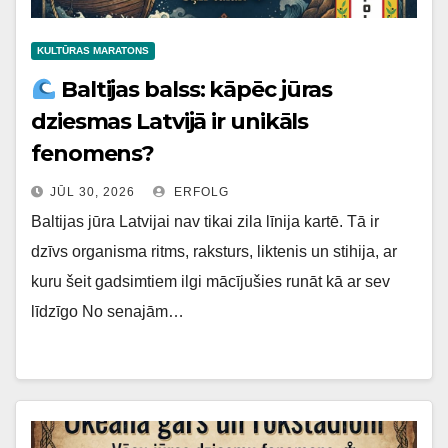
KULTŪRAS MARATONS
Baltijas balss: kāpēc jūras
dziesmas Latvijā ir unikāls
fenomens?
JŪL 30, 2026
ERFOLG
Baltijas jūra Latvijai nav tikai zila līnija kartē. Tā ir
dzīvs organisma ritms, raksturs, liktenis un stihija, ar
kuru šeit gadsimtiem ilgi mācījušies runāt kā ar sev
līdzīgo No senajām…