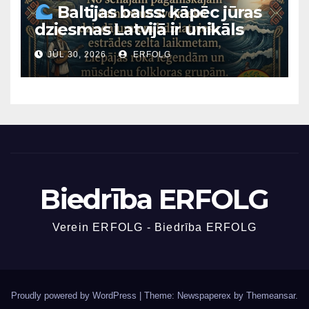
Baltijas balss: kāpēc jūras
“arhitektoniskais tēvs”?
dziesmas Latvijā ir unikāls
fenomens?
JŪL 30, 2026
ERFOLG
Biedrība ERFOLG
Verein ERFOLG - Biedrība ERFOLG
Proudly powered by WordPress
|
Theme: Newspaperex by
Themeansar
.