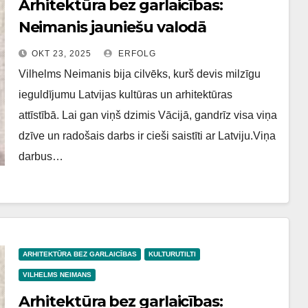
Arhitektūra bez garlaicības:
Neimanis jauniešu valodā
OKT 23, 2025
ERFOLG
Vilhelms Neimanis bija cilvēks, kurš devis milzīgu
ieguldījumu Latvijas kultūras un arhitektūras
attīstībā. Lai gan viņš dzimis Vācijā, gandrīz visa viņa
dzīve un radošais darbs ir cieši saistīti ar Latviju.Viņa
darbus…
ARHITEKTŪRA BEZ GARLAICĪBAS
KULTURUTILTI
VILHELMS NEIMANS
Arhitektūra bez garlaicības: