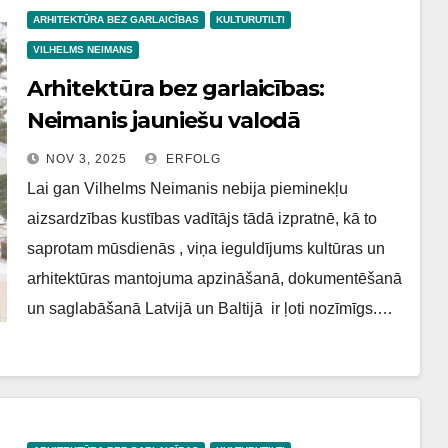
ARHITEKTŪRA BEZ GARLAICĪBAS
KULTURUTILTI
VILHELMS NEIMANS
Arhitektūra bez garlaicības:
Neimanis jauniešu valodā
NOV 3, 2025
ERFOLG
Lai gan Vilhelms Neimanis nebija pieminekļu
aizsardzības kustības vadītājs tādā izpratnē, kā to
saprotam mūsdienās , viņa ieguldījums kultūras un
arhitektūras mantojuma apzināšanā, dokumentēšanā
un saglabāšanā Latvijā un Baltijā ir ļoti nozīmīgs.…