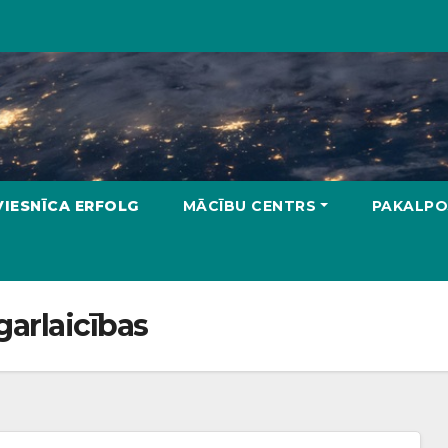
VIESNĪCA ERFOLG
MĀCĪBU CENTRS
PAKALPO
garlaicības