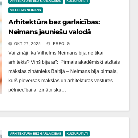
ARHITEKTŪRA BEZ GARLAICĪBAS
KULTURUTILTI
VILHELMS NEIMANS
Arhitektūra bez garlaicības:
Neimans jauniešu valodā
OKT 27, 2025
ERFOLG
Vai zināji, ka Vilhelms Neimans bija ne tikai
arhitekts? Viņš bija arī: Pirmais akadēmiski atzītais
mākslas zinātnieks Baltijā – Neimans bija pirmais,
kurš pievērsās mākslas un arhitektūras vēstures
pētniecībai ar zinātnisku…
ARHITEKTŪRA BEZ GARLAICĪBAS
KULTURUTILTI