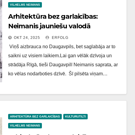
VILHELMS NEIMANS
Arhitektūra bez garlaicības:
Neimanis jauniešu valodā
OKT 24, 2025
ERFOLG
Viņš aizbrauca no Daugavpils, bet saglabāja ar to
saikni uz visiem laikiem.Lai gan vēlāk dzīvoja un
strādāja Rīgā, tieši Daugavpilī Neimanis saprata, ar
ko vēlas nodarboties dzīvē. Šī pilsēta viņam…
ARHITEKTŪRA BEZ GARLAICĪBAS
KULTURUTILTI
VILHELMS NEIMANS