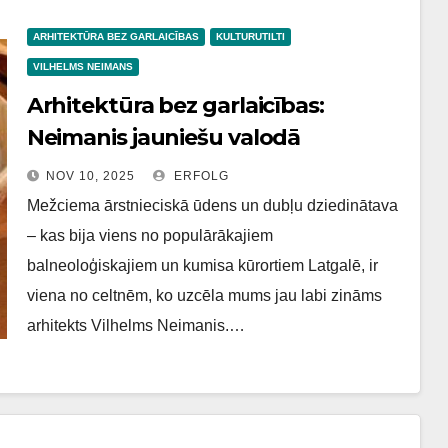
ARHITEKTŪRA BEZ GARLAICĪBAS
KULTURUTILTI
VILHELMS NEIMANS
Arhitektūra bez garlaicības:
Neimanis jauniešu valodā
NOV 10, 2025
ERFOLG
Mežciema ārstnieciskā ūdens un dubļu dziedinātava
– kas bija viens no populārākajiem
balneoloģiskajiem un kumisa kūrortiem Latgalē, ir
viena no celtnēm, ko uzcēla mums jau labi zināms
arhitekts Vilhelms Neimanis.…