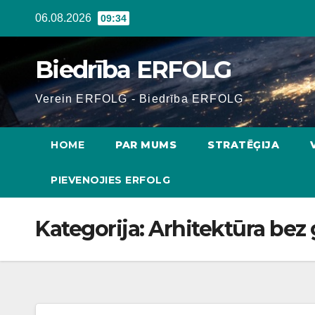
Skip
06.08.2026
09:34
to
content
Biedrība ERFOLG
Verein ERFOLG - Biedrība ERFOLG
HOME
PAR MUMS
STRATĒĢIJA
PIEVENOJIES ERFOLG
Kategorija:
Arhitektūra bez 