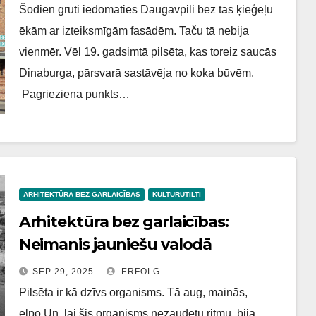
Šodien grūti iedomāties Daugavpili bez tās ķieģeļu
ēkām ar izteiksmīgām fasādēm. Taču tā nebija
vienmēr. Vēl 19. gadsimtā pilsēta, kas toreiz saucās
Dinaburga, pārsvarā sastāvēja no koka būvēm.
Pagrieziena punkts…
ARHITEKTŪRA BEZ GARLAICĪBAS
KULTURUTILTI
Arhitektūra bez garlaicības:
Neimanis jauniešu valodā
SEP 29, 2025
ERFOLG
Pilsēta ir kā dzīvs organisms. Tā aug, mainās,
elpo.Un, lai šis organisms nezaudētu ritmu, bija