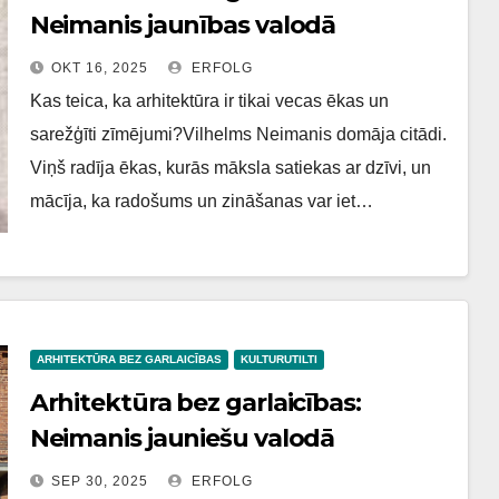
Neimanis jaunības valodā
OKT 16, 2025
ERFOLG
Kas teica, ka arhitektūra ir tikai vecas ēkas un
sarežģīti zīmējumi?Vilhelms Neimanis domāja citādi.
Viņš radīja ēkas, kurās māksla satiekas ar dzīvi, un
mācīja, ka radošums un zināšanas var iet…
ARHITEKTŪRA BEZ GARLAICĪBAS
KULTURUTILTI
Arhitektūra bez garlaicības:
Neimanis jauniešu valodā
SEP 30, 2025
ERFOLG