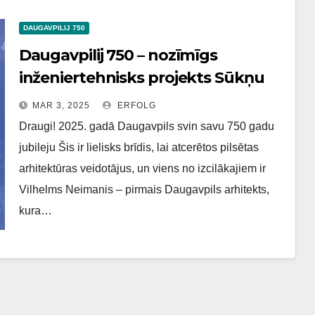
DAUGAVPILIJ 750
Daugavpilij 750 – nozīmīgs
inženiertehnisks projekts Sūkņu
stacija Gajokā
MAR 3, 2025
ERFOLG
Draugi! 2025. gadā Daugavpils svin savu 750 gadu
jubileju Šis ir lielisks brīdis, lai atcerētos pilsētas
arhitektūras veidotājus, un viens no izcilākajiem ir
Vilhelms Neimanis – pirmais Daugavpils arhitekts,
kura…