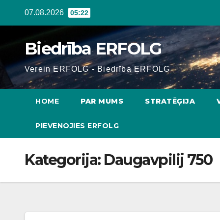
Skip
07.08.2026
05:22
to
content
Biedrība ERFOLG
Verein ERFOLG - Biedrība ERFOLG
HOME
PAR MUMS
STRATĒĢIJA
PIEVENOJIES ERFOLG
Kategorija:
Daugavpilij 750