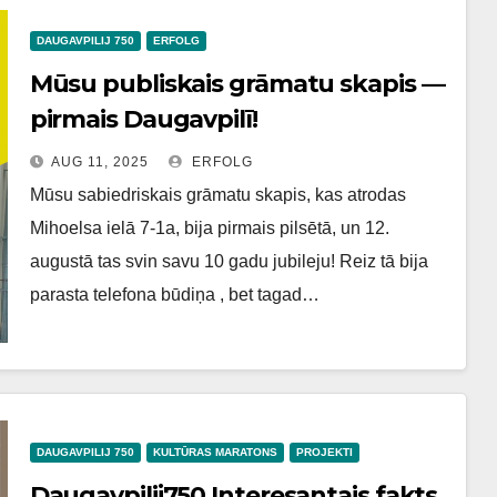
DAUGAVPILIJ 750
ERFOLG
Mūsu publiskais grāmatu skapis —
pirmais Daugavpilī!
AUG 11, 2025
ERFOLG
Mūsu sabiedriskais grāmatu skapis, kas atrodas
Mihoelsa ielā 7-1a, bija pirmais pilsētā, un 12.
augustā tas svin savu 10 gadu jubileju! Reiz tā bija
parasta telefona būdiņa , bet tagad…
DAUGAVPILIJ 750
KULTŪRAS MARATONS
PROJEKTI
Daugavpilij750 Interesantais fakts