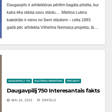
Daugavpils ir arhitektūras pērlēm bagāta pilsēta, kur
katra ēka stāsta savu stāstu… Mārtiņa Lutera
katedrāle ir viens no šiem stāstiem – celta 1893.
gadā pēc arhitekta Vilhelma Neimaņa projekta, tā…
DAUGAVPILIJ 750
KULTŪRAS MARATONS
PROJEKTI
Daugavpilij 750 Interesantais fakts
MAI 16, 2025
ERFOLG