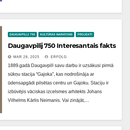
DAUGAVPILIJ 750
KULTŪRAS MARATONS
PROJEKTI
Daugavpilij 750 Interesantais fakts
MAR 28, 2025
ERFOLG
1889.gadā Daugavpilī savu darbu ir uzsākusi pirmā
sūkņu stacija “Gajoka”, kas nodrošināja ar
ūdensapgādi pilsētas centru un Gajoku. Staciju ir
izbūvējis vāciskas izcelsmes arhitekts Johans
Vilhelms Kārlis Neimanis. Vai zinājāt,…