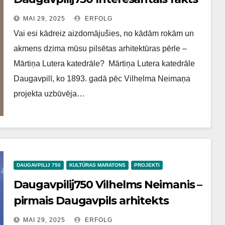
MAI 29, 2025
ERFOLG
Vai esi kādreiz aizdomājušies, no kādām rokām un
akmens dzima mūsu pilsētas arhitektūras pērle –
Mārtiņa Lutera katedrāle? Mārtiņa Lutera katedrāle
Daugavpilī, ko 1893. gadā pēc Vilhelma Neimaņa
projekta uzbūvēja…
DAUGAVPILIJ 750
KULTŪRAS MARATONS
PROJEKTI
Daugavpilij750 Vilhelms Neimanis –
pirmais Daugavpils arhitekts
MAI 29, 2025
ERFOLG