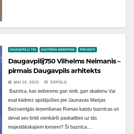
DAUGAVPILIJ 750
KULTŪRAS MARATONS
PROJEKTI
Daugavpilij750 Vilhelms Neimanis –
pirmais Daugavpils arhitekts
MAI 16, 2025
ERFOLG
Baznīca, kas iedvesmo gan sirdi, gan skatienu Vai
esat kādreiz apstājušies pie Jaunavas Marijas
Bezvainīgās Ieņemšanas Romas katoļu baznīcas un
devat sev brīdi vienkārši paskatīties uz tās
majestātiskajiem torņiem? Šī baznīca…